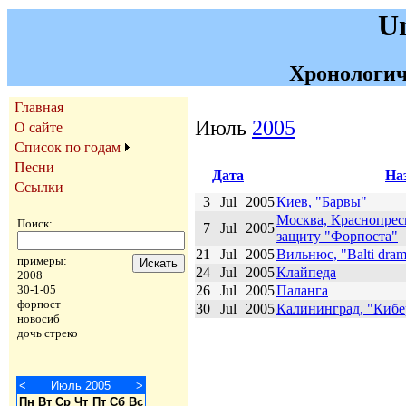
U
Хронологич
Главная
Июль
2005
О сайте
Список по годам
Песни
Дата
На
Ссылки
3
Jul
2005
Киев, "Барвы"
Москва, Краснопрес
Поиск:
7
Jul
2005
защиту "Форпоста"
21
Jul
2005
Вильнюс, "Balti dram
примеры:
24
Jul
2005
Клайпеда
2008
26
Jul
2005
Паланга
30-1-05
форпост
30
Jul
2005
Калининград, "Киб
новосиб
дочь стреко
<
Июль 2005
>
Пн
Вт
Ср
Чт
Пт
Сб
Вс