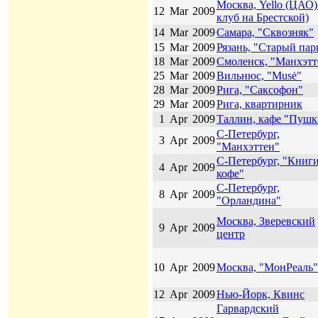
Москва, Yello (ЦАО) 
12
Mar
2009
клуб на Брестской)
14
Mar
2009
Самара, "Сквозняк"
15
Mar
2009
Рязань, "Старый пар
18
Mar
2009
Смоленск, "Манхэтт
25
Mar
2009
Вильнюс, "Musė"
28
Mar
2009
Рига, "Саксофон"
29
Mar
2009
Рига, квартирник
1
Apr
2009
Таллин, кафе "Пуш
С-Петербург,
3
Apr
2009
"Манхэттен"
С-Петербург, "Книги
4
Apr
2009
кофе"
С-Петербург,
8
Apr
2009
"Орландина"
Москва, Зверевский
9
Apr
2009
центр
10
Apr
2009
Москва, "МонРеаль"
12
Apr
2009
Нью-Йорк, Квинс
Гарвардский