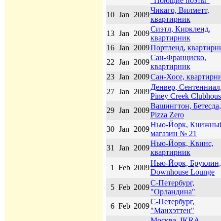
"Поющие поэты"
Чикаго, Вилметт,
10
Jan
2009
квартирник
Сиэтл, Киркленд,
13
Jan
2009
квартирник
16
Jan
2009
Портленд, квартирн
Сан-Франциско,
22
Jan
2009
квартирник
23
Jan
2009
Сан-Хосе, квартирн
Денвер, Сентенниал
27
Jan
2009
Piney Creek Clubhous
Вашингтон, Бетесда,
29
Jan
2009
Pizza Zero
Нью-Йорк, Книжны
30
Jan
2009
магазин № 21
Нью-Йорк, Квинс,
31
Jan
2009
квартирник
Нью-Йорк, Бруклин,
1
Feb
2009
Downhouse Lounge
С-Петербург,
5
Feb
2009
"Орландина"
С-Петербург,
6
Feb
2009
"Манхэттен"
Москва, IKRA,