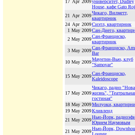
17
Apr
2009
университет, Dudley
House, кафе Gato Ro
Чикаго, Вилметт,
21
Apr
2009
квартирник
24
Apr
2009
Сиэтл, квартирник
1
May
2009
Сан-Диего, квартир
Сан-Франциско,
2
May
2009
квартирник
Сан-Франциско, Amn
3
May
2009
Bar
Маунтин-Вью, клуб
10
May
2009
"Samovar"
Сан-Франциско,
15
May
2009
Kaleidoscope
Чикаго, радио "Нова
17
May
2009
жизнь", "Театральна
гостиная"
18
May
2009
Милуоки, квартирн
19
May
2009
Кливленд
Нью-Йорк, радиоэфи
21
May
2009
Юрием Наумовым
Нью-Йорк, Downhou
21
May
2009
Lounge