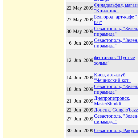
Филадельфия, магаз
22
May
2009
"Книжник"
Белгород, арт-кафе "
27
May
2009
bar"
Севастополь, "Зелен
30
May
2009
пирамида"
Севастополь, "Зелен
6
Jun
2009
пирамида"
фестиваль "Пустые
12
Jun
2009
холмы"
Киев, арт-клуб
14
Jun
2009
"Чеширский кот"
Севастополь, "Зелен
18
Jun
2009
пирамида"
Днепропетровск,
21
Jun
2009
MasterShmidt
22
Jun
2009
Донецк, Gung'ю'bazz
Севастополь, "Зелен
27
Jun
2009
пирамида"
30
Jun
2009
Севастополь, Ракуш