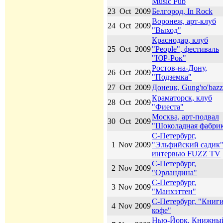
Music Pub
23
Oct
2009
Белгород, In Rock
Воронеж, арт-клуб
24
Oct
2009
"Выход"
Краснодар, клуб
25
Oct
2009
"People", фестиваль
"ЮР-Рок"
Ростов-на-Дону,
26
Oct
2009
"Подземка"
27
Oct
2009
Донецк, Gung'ю'bazz
Краматорск, клуб
28
Oct
2009
"Фиеста"
Москва, арт-подвал
30
Oct
2009
"Шоколадная фабри
С-Петербург,
1
Nov
2009
"Эльфийский садик"
интервью FUZZ TV
С-Петербург,
2
Nov
2009
"Орландина"
С-Петербург,
3
Nov
2009
"Манхэттен"
С-Петербург, "Книги
4
Nov
2009
кофе"
Нью-Йорк, Книжны