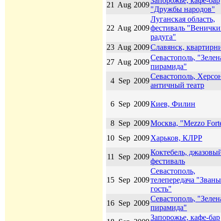
Запорожье, кафе-бар
21
Aug
2009
"Дружбы народов"
Луганская область,
22
Aug
2009
фестиваль "Венички
радуга"
23
Aug
2009
Славянск, квартирн
Севастополь, "Зелен
27
Aug
2009
пирамида"
Севастополь, Херсон
4
Sep
2009
античный театр
6
Sep
2009
Киев, Филин
8
Sep
2009
Москва, "Mezzo Fort
10
Sep
2009
Харьков, КЛРР
Коктебель, джазовы
11
Sep
2009
фестиваль
Севастополь,
15
Sep
2009
телепередача "Зван
гость"
Севастополь, "Зелен
16
Sep
2009
пирамида"
Запорожье, кафе-бар