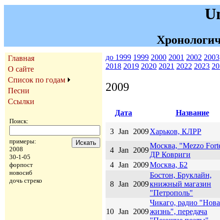
U
Хронологич
до 1999
1999
2000
2001
2002
2003
Главная
2018
2019
2020
2021
2022
2023
20
О сайте
Список по годам
2009
Песни
Ссылки
Дата
Название
Поиск:
3
Jan
2009
Харьков, КЛРР
примеры:
Москва, "Mezzo Fort
2008
4
Jan
2009
ДР Ковриги
30-1-05
4
Jan
2009
Москва, Б2
форпост
новосиб
Бостон, Бруклайн,
дочь стреко
8
Jan
2009
книжный магазин
"Петрополь"
Чикаго, радио "Нова
10
Jan
2009
жизнь", передача