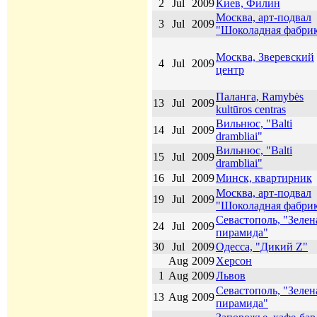
2
Jul
2009
Киев, Филин
Москва, арт-подвал
3
Jul
2009
"Шоколадная фабри
Москва, Зверевский
4
Jul
2009
центр
Паланга, Ramybės
13
Jul
2009
kultūros centras
Вильнюс, "Balti
14
Jul
2009
drambliai"
Вильнюс, "Balti
15
Jul
2009
drambliai"
16
Jul
2009
Минск, квартирник
Москва, арт-подвал
19
Jul
2009
"Шоколадная фабри
Севастополь, "Зелен
24
Jul
2009
пирамида"
30
Jul
2009
Одесса, "Дикий Z"
Aug
2009
Херсон
1
Aug
2009
Львов
Севастополь, "Зелен
13
Aug
2009
пирамида"