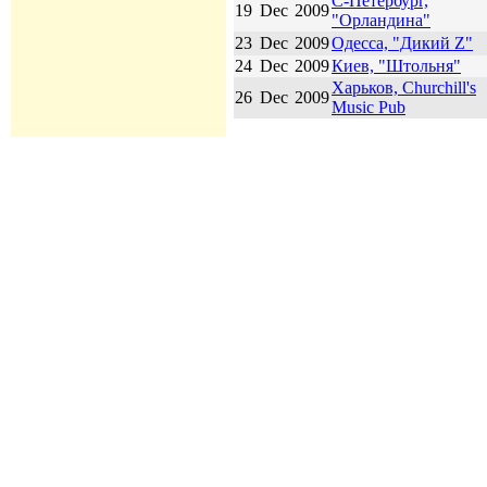
С-Петербург,
19
Dec
2009
"Орландина"
23
Dec
2009
Одесса, "Дикий Z"
24
Dec
2009
Киев, "Штольня"
Харьков, Churchill's
26
Dec
2009
Music Pub