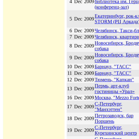
4
Dec
2009
библиотека им. Герц
(конференц-зал)
Екатеринбург, рок-к
5
Dec
2009
STORM (РЦ Аркада
6
Dec
2009
Челябинск, Такси-б
7
Dec
2009
Челябинск, квартир
Новосибирск, Бродя
8
Dec
2009
собака
Новосибирск, Бродя
9
Dec
2009
собака
10
Dec
2009
Барнаул, "ТАСС"
11
Dec
2009
Барнаул, "ТАСС"
12
Dec
2009
Тюмень, "Капкан"
Пермь, арт-клуб
13
Dec
2009
гостиницы «Урал»
16
Dec
2009
Москва, "Mezzo Fort
С-Петербург,
17
Dec
2009
"Манхэттен"
Петрозаводск, бар
18
Dec
2009
Поршень
С-Петербург,
19
Dec
2009
Курехинский центр