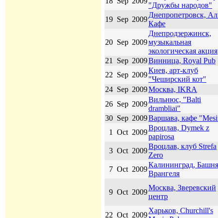
18
Sep
2009
"Дружбы народов"
Днепропетровск, Ал
19
Sep
2009
Кафе
Днепродзержинск,
20
Sep
2009
музыкальная
экологическая акция
21
Sep
2009
Винница, Royal Pub
Киев, арт-клуб
22
Sep
2009
"Чеширский кот"
24
Sep
2009
Москва, IKRA
Вильнюс, "Balti
26
Sep
2009
drambliai"
30
Sep
2009
Варшава, кафе "Mesi
Вроцлав, Dymek z
1
Oct
2009
papirosa
Вроцлав, клуб Strefa
3
Oct
2009
Zero
Калининград, Башн
7
Oct
2009
Врангеля
Москва, Зверевский
9
Oct
2009
центр
Харьков, Churchill's
22
Oct
2009