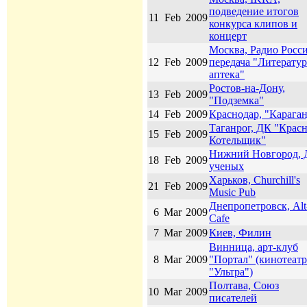
подведение итогов
11
Feb
2009
конкурса клипов и
концерт
Москва, Радио Росси
12
Feb
2009
передача "Литерату
аптека"
Ростов-на-Дону,
13
Feb
2009
"Подземка"
14
Feb
2009
Краснодар, "Карага
Таганрог, ДК "Крас
15
Feb
2009
Котельщик"
Нижний Новгород, 
18
Feb
2009
ученых
Харьков, Churchill's
21
Feb
2009
Music Pub
Днепропетровск, Alt
6
Mar
2009
Cafe
7
Mar
2009
Киев, Филин
Винница, арт-клуб
8
Mar
2009
"Портал" (кинотеатр
"Ультра")
Полтава, Союз
10
Mar
2009
писателей