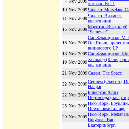
7
Nov
2009
магазин № 21
10
Nov
2009
Чикаго, Morseland C
Чикаго, Вилметт,
11
Nov
2009
квартирник
Маунтин-Вью, клуб
15
Nov
2009
"Samovar"
Сан-Франциско, Mak
16
Nov
2009
Out Room, презента
винилового LP
18
Nov
2009
Сан-Франциско, Ki
Хейвард (Калифорни
19
Nov
2009
квартирник
21
Nov
2009
Салем, The Space
Сейлем (Орегон), Du
22
Nov
2009
Hangar
Бивертон (близ
22
Nov
2009
Портленда), кварти
Нью-Йорк, Бруклин,
25
Nov
2009
Downhouse Lounge
Нью-Йорк, Mehanata
29
Nov
2009
Bulgarian Bar
Екатеринбург,