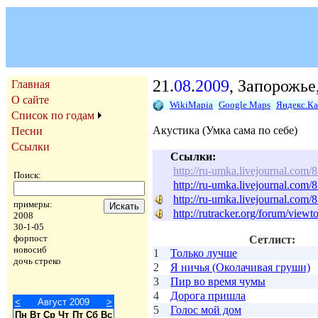
21.
08
.
2009
, Запорожье
Главная
О сайте
WikiMapia
Google Maps
Яндекс.К
Список по годам
Акустика (Умка сама по себе)
Песни
Ссылки
Ссылки:
http://ru-umka.livejournal.com/
Поиск:
http://ru-umka.livejournal.com/
http://ru-umka.livejournal.com
примеры:
http://rutracker.org/forum/view
2008
30-1-05
форпост
Сетлист:
новосиб
1
Только лучше
дочь стреко
2
Я ничья (Околачивая груши)
3
Пир во время чумы
4
Дорога пришла
<
Август 2009
>
5
Голос мой дом
Пн
Вт
Ср
Чт
Пт
Сб
Вс