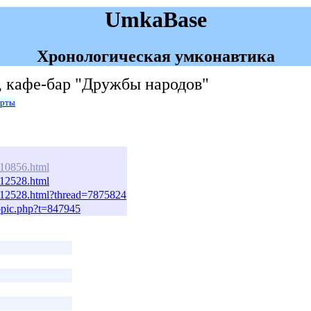
UmkaBase
Хронологическая умконавтика
, кафе-бар "Дружбы народов"
арты
810856.html
812528.html
/812528.html?thread=7875824
topic.php?t=847945