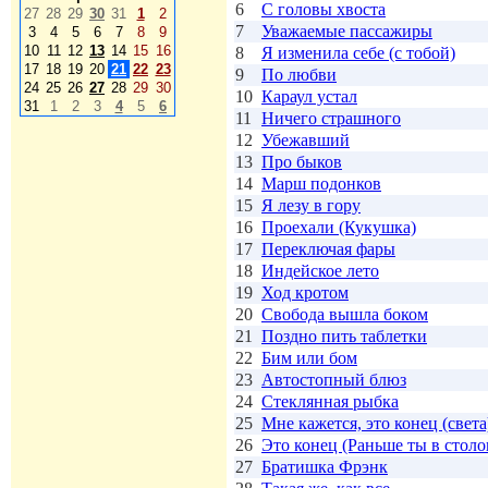
6
С головы хвоста
27
28
29
30
31
1
2
7
Уважаемые пассажиры
3
4
5
6
7
8
9
10
11
12
13
14
15
16
8
Я изменила себе (с тобой)
17
18
19
20
21
22
23
9
По любви
24
25
26
27
28
29
30
10
Караул устал
31
1
2
3
4
5
6
11
Ничего страшного
12
Убежавший
13
Про быков
14
Марш подонков
15
Я лезу в гору
16
Проехали (Кукушка)
17
Переключая фары
18
Индейское лето
19
Ход кротом
20
Свобода вышла боком
21
Поздно пить таблетки
22
Бим или бом
23
Автостопный блюз
24
Стеклянная рыбка
25
Мне кажется, это конец (света
26
Это конец (Раньше ты в стол
27
Братишка Фрэнк