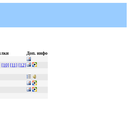
ылки
Доп. инфо
]
[10]
[11]
[12]