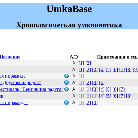
UmkaBase
Хронологическая умконавтика
Название
А/Э
Примечания и сс
[1]
[2]
А
[1]
[2]
[3]
[4]
[5]
[6]
[7]
[8]
[9
А
ая пирамида"
[1]
А
р "Дружбы народов"
[1]
[2]
[3]
[4]
А
фестиваль "Веничкина радуга"
[1]
[2]
[3]
[4]
[5]
[6]
[7]
А
ик
[1]
[2]
[3]
[4]
[5]
[6]
[7]
[8]
А
ая пирамида"
[1]
[2]
[3]
А