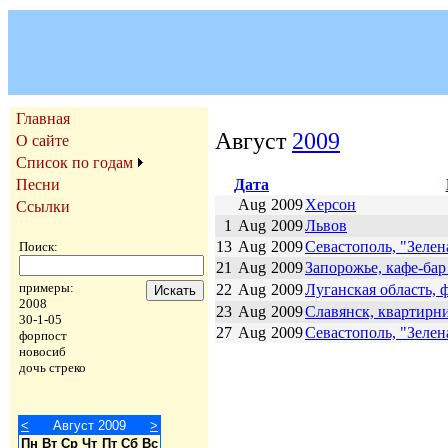
Главная
Август
2009
О сайте
Список по годам
Дата
Песни
Aug
2009
Херсон
Ссылки
1
Aug
2009
Львов
13
Aug
2009
Севастополь, "Зелен
Поиск:
21
Aug
2009
Запорожье, кафе-ба
примеры:
22
Aug
2009
Луганская область, 
2008
23
Aug
2009
Славянск, квартирн
30-1-05
27
Aug
2009
Севастополь, "Зелен
форпост
новосиб
дочь стреко
<
Август 2009
>
Пн
Вт
Ср
Чт
Пт
Сб
Вс