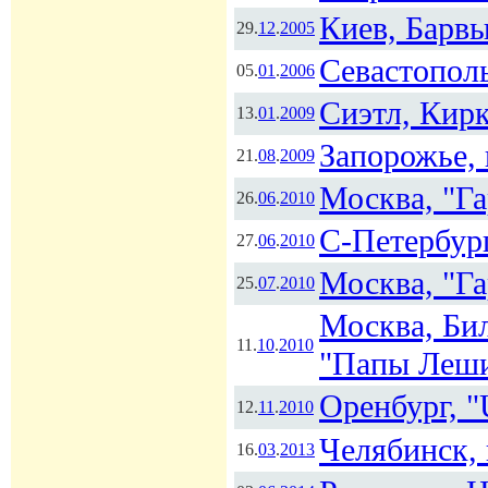
Киев, Барв
29.
12
.
2005
Севастополь
05.
01
.
2006
Сиэтл, Кир
13.
01
.
2009
Запорожье,
21.
08
.
2009
Москва, "Г
26.
06
.
2010
С-Петербург
27.
06
.
2010
Москва, "Г
25.
07
.
2010
Москва, Бил
11.
10
.
2010
"Папы Леши
Оренбург, "
12.
11
.
2010
Челябинск,
16.
03
.
2013