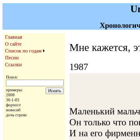
U
Хронологич
Главная
О сайте
Мне кажется, эт
Список по годам
Песни
1987
Ссылки
Поиск:
примеры:
2008
30-1-05
форпост
Маленький мальч
новосиб
дочь стреко
Он только что по
И на его фирмен