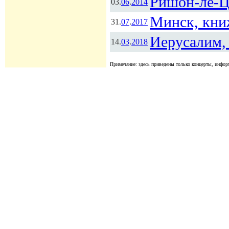
Ришон-ле-Ц
03.
06
.
2014
Минск, кни
31.
07
.
2017
Иерусалим, 
14.
03
.
2018
Примечание: здесь приведены только концерты, информ