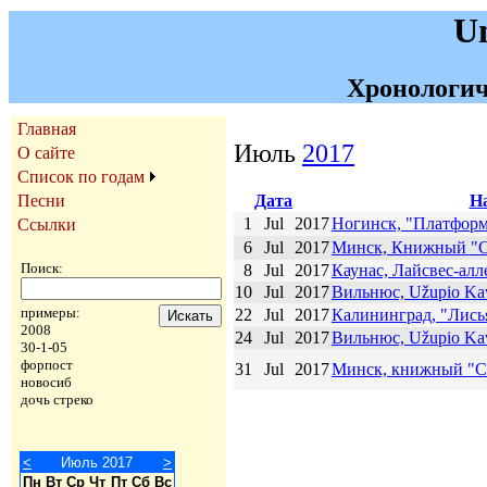
U
Хронологич
Главная
Июль
2017
О сайте
Список по годам
Дата
Н
Песни
1
Jul
2017
Ногинск, "Платформ
Ссылки
6
Jul
2017
Минск, Книжный "С
Поиск:
8
Jul
2017
Каунас, Лайсвес-алле
10
Jul
2017
Вильнюс, Užupio Ka
примеры:
22
Jul
2017
Калининград, "Лись
2008
24
Jul
2017
Вильнюс, Užupio Ka
30-1-05
форпост
31
Jul
2017
Минск, книжный "С
новосиб
дочь стреко
<
Июль 2017
>
Пн
Вт
Ср
Чт
Пт
Сб
Вс