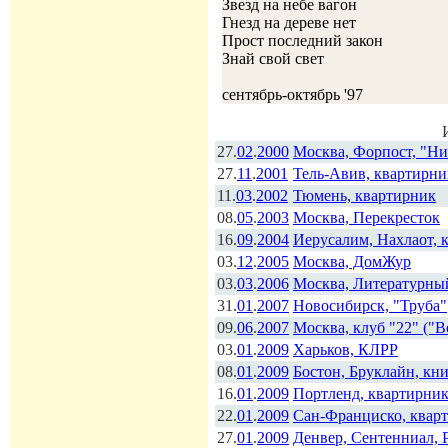
Звезд на небе вагон
Гнезд на дереве нет
Прост последний закон
Знай свой свет
сентябрь-октябрь '97
27.
02
.
2000
Москва, Форпост, "Низ
27.
11
.
2001
Тель-Авив, квартирни
11.
03
.
2002
Тюмень, квартирник
08.
05
.
2003
Москва, Перекресток
16.
09
.
2004
Иерусалим, Нахлаот, 
03.
12
.
2005
Москва, ДомЖур
03.
03
.
2006
Москва, Литературный
31.
01
.
2007
Новосибирск, "Труба"
09.
06
.
2007
Москва, клуб "22" ("В
03.
01
.
2009
Харьков, КЛРР
08.
01
.
2009
Бостон, Бруклайн, кн
16.
01
.
2009
Портленд, квартирни
22.
01
.
2009
Сан-Франциско, квар
27.
01
.
2009
Денвер, Сентенниал, P