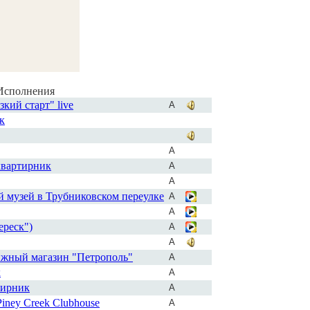
Исполнения
кий старт" live
А
к
А
квартирник
А
А
 музей в Трубниковском переулке
А
А
ереск")
А
А
ижный магазин "Петрополь"
А
к
А
тирник
А
iney Creek Clubhouse
А