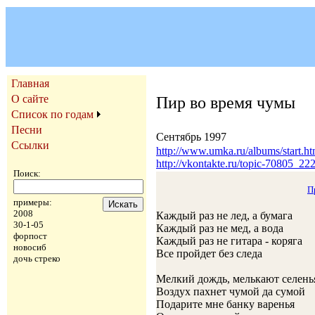
Главная
О сайте
Пир во время чумы
Список по годам
Песни
Сентябрь 1997
Ссылки
http://www.umka.ru/albums/start.ht
http://vkontakte.ru/topic-70805_2
Поиск:
П
примеры:
2008
Каждый раз не лед, а бумага
30-1-05
Каждый раз не мед, а вода
форпост
Каждый раз не гитара - коряга
новосиб
Все пройдет без следа
дочь стреко
Мелкий дождь, мелькают селень
Воздух пахнет чумой да сумой
Подарите мне банку варенья