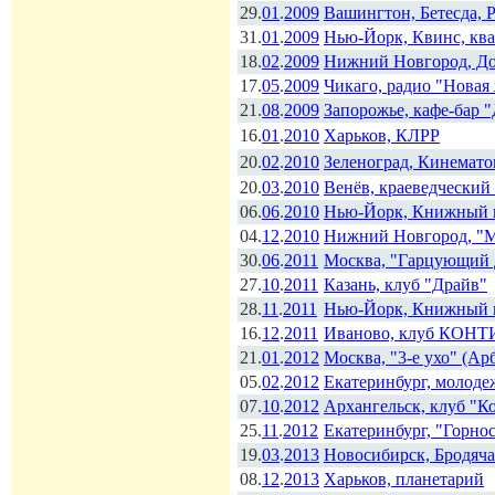
29.
01
.
2009
Вашингтон, Бетесда, P
31.
01
.
2009
Нью-Йорк, Квинс, кв
18.
02
.
2009
Нижний Новгород, Д
17.
05
.
2009
Чикаго, радио "Новая 
21.
08
.
2009
Запорожье, кафе-бар 
16.
01
.
2010
Харьков, КЛРР
20.
02
.
2010
Зеленоград, Кинемато
20.
03
.
2010
Венёв, краеведческий
06.
06
.
2010
Нью-Йорк, Книжный 
04.
12
.
2010
Нижний Новгород, "
30.
06
.
2011
Москва, "Гарцующий 
27.
10
.
2011
Казань, клуб "Драйв"
28.
11
.
2011
Нью-Йорк, Книжный 
16.
12
.
2011
Иваново, клуб КОН
21.
01
.
2012
Москва, "3-е ухо" (Арб
05.
02
.
2012
Екатеринбург, молоде
07.
10
.
2012
Архангельск, клуб "К
25.
11
.
2012
Екатеринбург, "Горнос
19.
03
.
2013
Новосибирск, Бродяча
08.
12
.
2013
Харьков, планетарий