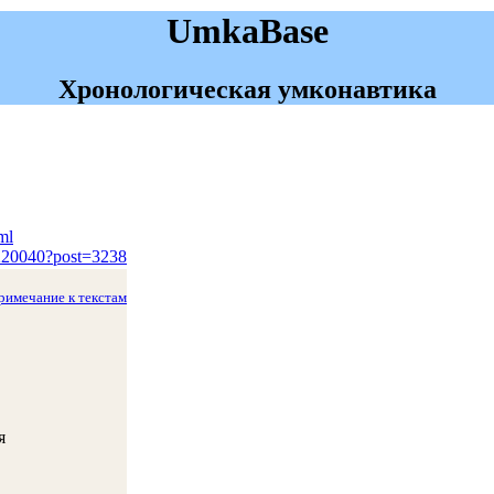
UmkaBase
Хронологическая умконавтика
ml
2220040?post=3238
римечание к текстам
я