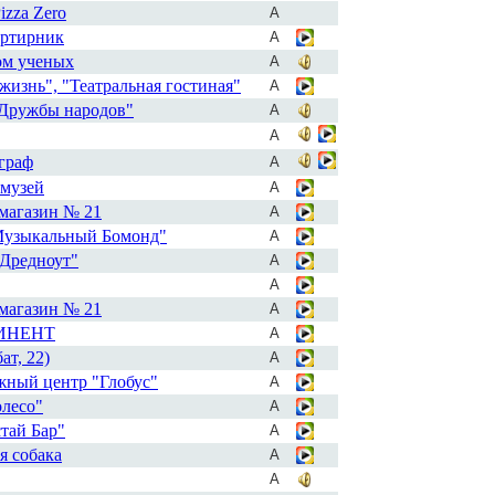
izza Zero
А
артирник
А
ом ученых
А
жизнь", "Театральная гостиная"
А
"Дружбы народов"
А
А
граф
А
 музей
А
магазин № 21
А
Музыкальный Бомонд"
А
Дредноут"
А
А
магазин № 21
А
ТИНЕНТ
А
ат, 22)
А
жный центр "Глобус"
А
олесо"
А
тай Бар"
А
я собака
А
А