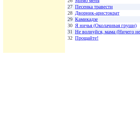
26
Мимо меня
27
Песенка травести
28
Дворник-аристократ
29
Камикадзе
30
Я ничья (Околачивая груши)
31
Не волнуйся, мама (Ничего не
32
Прощайте!