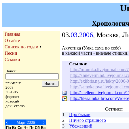
U
Хронологич
03.
03
.
2006
, Москва, Л
Главная
О сайте
Список по годам
Акустика (Умка сама по себе)
Песни
в каждой части - вначале стишки
Ссылки
Ссылки:
http://ru-umka.livejournal.com/
Поиск:
http://annevermind.livejournal
http://exlibris.ng.ru/fakty/2006
примеры:
http://samokatova.livejournal.c
2008
30-1-05
http://suellene.livejournal.com/
форпост
http://files.umka-bro.com/Vid
новосиб
дочь стреко
Сетлист:
1
Про быков
2
Ничего страшного
<
Март 2006
>
3
Убежавший
Пн
Вт
Ср
Чт
Пт
Сб
Вс