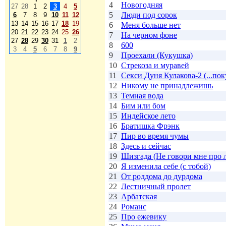
4
Новогодняя
27
28
1
2
3
4
5
5
Люди под сорок
6
7
8
9
10
11
12
13
14
15
16
17
18
19
6
Меня больше нет
20
21
22
23
24
25
26
7
На черном фоне
27
28
29
30
31
1
2
8
600
3
4
5
6
7
8
9
9
Проехали (Кукушка)
10
Стрекоза и муравей
11
Секси Дуня Кулакова-2 (...поку
12
Никому не принадлежишь
13
Темная вода
14
Бим или бом
15
Индейское лето
16
Братишка Фрэнк
17
Пир во время чумы
18
Здесь и сейчас
19
Шизгада (Не говори мне про л
20
Я изменила себе (с тобой)
21
От роддома до дурдома
22
Лестничный пролет
23
Арбатская
24
Романс
25
Про ежевику