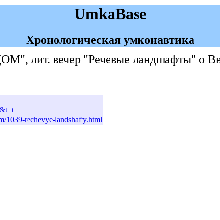
UmkaBase
Хронологическая умконавтика
ДОМ", лит. вечер "Речевые ландшафты" о В
1&t=t
cism/1039-rechevye-landshafty.html