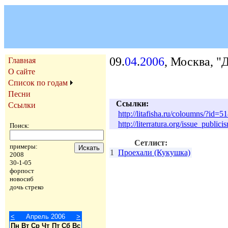
09.
04
.
2006
, Москва, "
Главная
О сайте
Список по годам
Песни
Ссылки:
Ссылки
http://litafisha.ru/coloumns/?id=5
http://literratura.org/issue_publi
Поиск:
Сетлист:
примеры:
1
Проехали (Кукушка)
2008
30-1-05
форпост
новосиб
дочь стреко
<
Апрель 2006
>
Пн
Вт
Ср
Чт
Пт
Сб
Вс