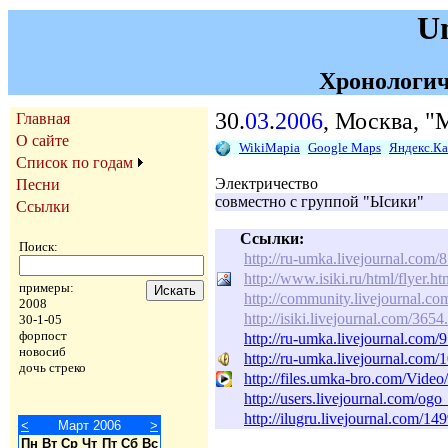
U
Хронологич
30.
03
.
2006
, Москва, "
Главная
О сайте
WikiMapia
Google Maps
Яндекс.К
Список по годам
Электричество
Песни
совместно с группой "Ысики"
Ссылки
Ссылки:
Поиск:
http://ru-umka.livejournal.com/
http://www.isiki.ru/html/flyer.ht
примеры:
http://community.livejournal.c
2008
http://isiki.livejournal.com/3654
30-1-05
форпост
http://ru-umka.livejournal.com/
новосиб
http://ru-umka.livejournal.com/
дочь стреко
http://files.umka-bro.com/Vi
http://users.livejournal.com/og
http://ilugru.livejournal.com/14
<
Март 2006
>
Пн
Вт
Ср
Чт
Пт
Сб
Вс