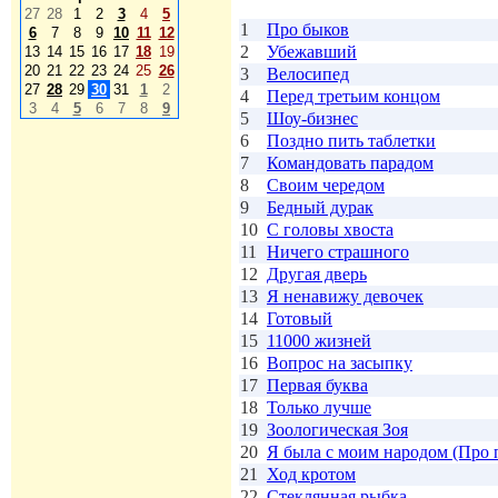
27
28
1
2
3
4
5
1
Про быков
6
7
8
9
10
11
12
2
Убежавший
13
14
15
16
17
18
19
20
21
22
23
24
25
26
3
Велосипед
27
28
29
30
31
1
2
4
Перед третьим концом
3
4
5
6
7
8
9
5
Шоу-бизнес
6
Поздно пить таблетки
7
Командовать парадом
8
Своим чередом
9
Бедный дурак
10
С головы хвоста
11
Ничего страшного
12
Другая дверь
13
Я ненавижу девочек
14
Готовый
15
11000 жизней
16
Вопрос на засыпку
17
Первая буква
18
Только лучше
19
Зоологическая Зоя
20
Я была с моим народом (Про 
21
Ход кротом
22
Стеклянная рыбка