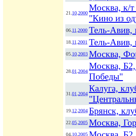
Москва, к/т
21.
10
.
2000
"Кино из од
Тель-Авив, 
06.
11
.
2000
Тель-Авив, 
18.
11
.
2001
Москва, Фо
05.
10
.
2003
Москва, Б2,
28.
01
.
2004
Победы"
Калуга, клу
31.
01
.
2004
"Центральн
Брянск, кл
19.
12
.
2004
Москва, Го
22.
05
.
2005
Москва, Б2
04.
10
.
2005