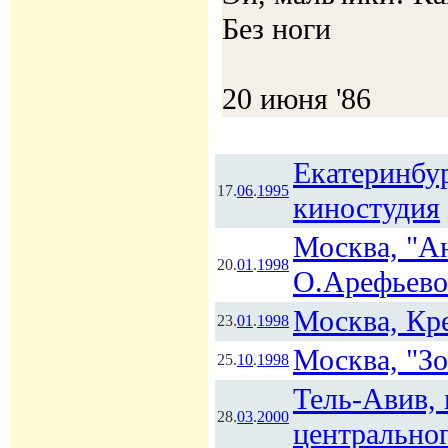
Без ноги
20 июня '86
Екатеринбур
17.
06
.
1995
киностудия
Москва, "А
20.
01
.
1998
О.Арефьево
Москва, Кр
23.
01
.
1998
Москва, "Зо
25.
10
.
1998
Тель-Авив, 
28.
03
.
2000
центральног