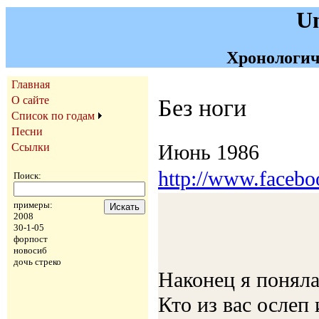
U
Хронологич
Главная
О сайте
Без ноги
Список по годам
Песни
Июнь 1986
Ссылки
http://www.faceb
Поиск:
примеры:
2008
30-1-05
форпост
новосиб
дочь стреко
Наконец я поняла
Кто из вас ослеп 