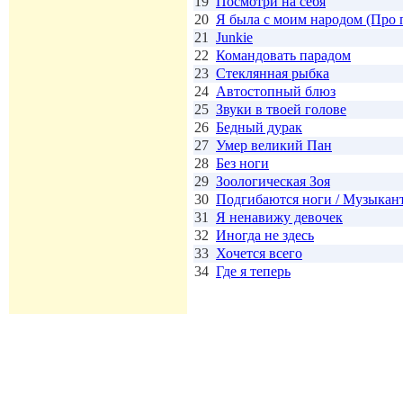
19
Посмотри на себя
20
Я была с моим народом (Про 
21
Junkie
22
Командовать парадом
23
Стеклянная рыбка
24
Автостопный блюз
25
Звуки в твоей голове
26
Бедный дурак
27
Умер великий Пан
28
Без ноги
29
Зоологическая Зоя
30
Подгибаются ноги / Музыкан
31
Я ненавижу девочек
32
Иногда не здесь
33
Хочется всего
34
Где я теперь