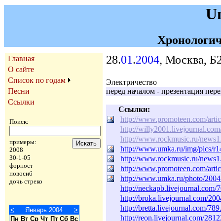
U
Хронологич
28.
01
.
2004
, Москва, Б
Главная
О сайте
Список по годам
Электричество
Песни
перед началом - презентация пе
Ссылки
Ссылки:
http://www.promoteen.com/artic
Поиск:
http://willy2001.livejournal.co
http://www.rockmusic.ru/news
примеры:
http://www.umka.ru/img/pics/r1
2008
30-1-05
http://www.rockmusic.ru/news
форпост
http://www.promoteen.com/artic
новосиб
http://www.umka.ru/photo/2004
дочь стреко
http://neckapb.livejournal.com/
http://broka.livejournal.com/200
http://bretta.livejournal.com/789
<
Январь 2004
>
http://reon.livejournal.com/2812
Пн
Вт
Ср
Чт
Пт
Сб
Вс