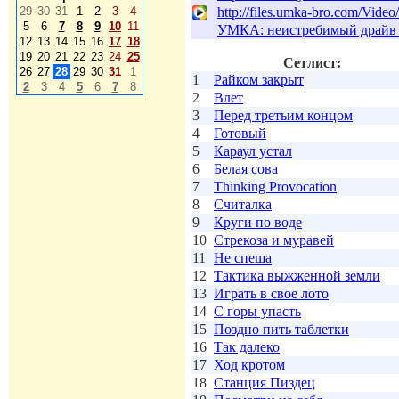
29
30
31
1
2
3
4
http://files.umka-bro.com/Vi
5
6
7
8
9
10
11
УМКА: неистребимый драйв 
12
13
14
15
16
17
18
19
20
21
22
23
24
25
Сетлист:
26
27
28
29
30
31
1
1
Райком закрыт
2
3
4
5
6
7
8
2
Влет
3
Перед третьим концом
4
Готовый
5
Караул устал
6
Белая сова
7
Thinking Provocation
8
Считалка
9
Круги по воде
10
Стрекоза и муравей
11
Не спеша
12
Тактика выжженной земли
13
Играть в свое лото
14
С горы упасть
15
Поздно пить таблетки
16
Так далеко
17
Ход кротом
18
Станция Пиздец