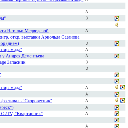
А
ум"
Э
мяти Натальи Медведевой
А
ентр, откр. выставки Арнольда Сазанова
ор (днем)
Э
я пирамида"
А
к у Андрея Дементьева
А
bage Запасник
Э
Э
"
я пирамида"
А
А
й фестиваль "Скоровесник"
А
ереск")
А
а O2TV, "Квартирник"
А
А