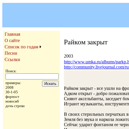
Главная
О сайте
Райком закрыт
Список по годам
Песни
2003
Ссылки
http://www.umka.ru/albums/parkp.
http://community.livejournal.com/
Поиск:
примеры:
2008
Райком закрыт - все ушли на фр
30-1-05
Адком открыт - добро пожаловат
форпост
Сияют аксельбанты, заседает бо
новосиб
Играют музыканты, инструмент
дочь стреко
В своих стерильных перчатках в
Земля без звука и наркоза ложит
Сейчас ударит фонтаном ее черн