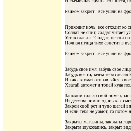
И съемочная группа толпится, п
Райком закрыт - все ушли на фр
Приходит ночь, все отходит ко с
Солдат не спит, солдат читает ус
Устав гласит: "Солдат, не спи на
Ночная птица тихо свистит в ку
Райком закрыт - все ушли на фр
Забудь свое имя, забудь свое лиц
Забудь все то, зачем тебя сделал 
И как автомат отправляйся в во
Хватай автомат и топай куда п
Запомни только свой номер, зап
Из детства помни одно - как см
Закрой свой рот и тупо шагай в
И если тебя не убьют, то потом 
Закрыты магазины, закрыты лар
Закрыта звукозапись, закрыт ви