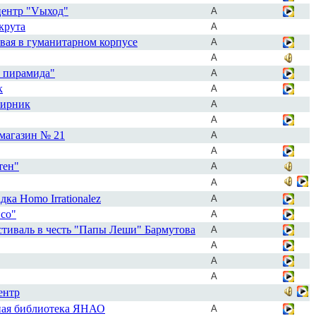
центр "Vыход"
А
крута
А
вая в гуманитарном корпусе
А
А
я пирамида"
А
к
А
тирник
А
А
магазин № 21
А
А
тен"
А
А
дка Homo Irrationalez
А
псо"
А
стиваль в честь "Папы Леши" Бармутова
А
А
А
А
ентр
ная библиотека ЯНАО
А