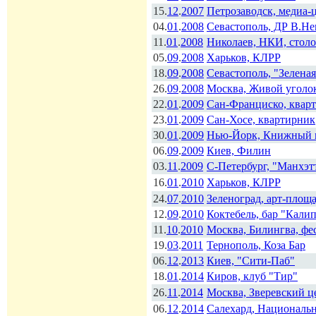
15.
12
.
2007
Петрозаводск, медиа-
04.
01
.
2008
Севастополь, ДР В.Не
11.
01
.
2008
Николаев, НКИ, столо
05.
09
.
2008
Харьков, КЛРР
18.
09
.
2008
Севастополь, "Зелена
26.
09
.
2008
Москва, Живой уголо
22.
01
.
2009
Сан-Франциско, квар
23.
01
.
2009
Сан-Хосе, квартирник
30.
01
.
2009
Нью-Йорк, Книжный 
06.
09
.
2009
Киев, Филин
03.
11
.
2009
С-Петербург, "Манхэт
16.
01
.
2010
Харьков, КЛРР
24.
07
.
2010
Зеленоград, арт-площа
12.
09
.
2010
Коктебель, бар "Кали
11.
10
.
2010
Москва, Билингва, фе
19.
03
.
2011
Тернополь, Коза Бар
06.
12
.
2013
Киев, "Сити-Паб"
18.
01
.
2014
Киров, клуб "Тир"
26.
11
.
2014
Москва, Зверевский ц
06.
12
.
2014
Салехард, Националь