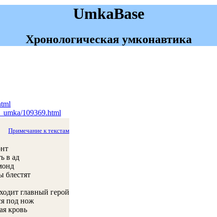
UmkaBase
Хронологическая умконавтика
html
ru_umka/109369.html
Примечание к текстам
онт
ь в ад
монд
ы блестят
ходит главный герой
ся под нож
ая кровь