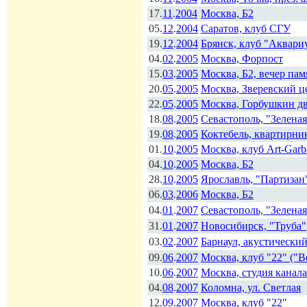
17.
11
.
2004
Москва, Б2
05.
12
.
2004
Саратов, клуб СГУ
19.
12
.
2004
Брянск, клуб "Аквари
04.
02
.
2005
Москва, Форпост
15.
03
.
2005
Москва, Б2, вечер па
20.
05
.
2005
Москва, Зверевский ц
22.
05
.
2005
Москва, Горбушкин дв
18.
08
.
2005
Севастополь, "Зелена
19.
08
.
2005
Коктебель, квартирни
01.
10
.
2005
Москва, клуб Art-Gar
04.
10
.
2005
Москва, Б2
28.
10
.
2005
Ярославль, "Партизан
06.
03
.
2006
Москва, Б2
04.
01
.
2007
Севастополь, "Зелена
31.
01
.
2007
Новосибирск, "Труба"
03.
02
.
2007
Барнаул, акустически
09.
06
.
2007
Москва, клуб "22" ("В
10.
06
.
2007
Москва, студия канал
04.
08
.
2007
Коломна, ул. Светлая
12.
09
.
2007
Москва, клуб "22"