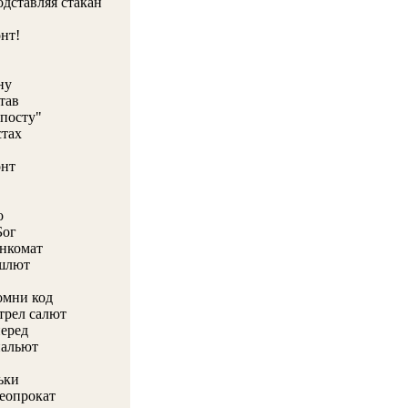
одставляя стакан
онт!
ну
тав
 посту"
стах
онт
о
Бог
енкомат
ошлют
омни код
отрел салют
перед
нальют
ьки
деопрокат