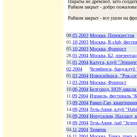
Пираты не дремлют, зато солдат
Райком закрыт - добро пожаловат
Райком закрыт - все ушли на фр
08.
05
.
2003
Москва, Перекресток
01.
10
.
2003
Москва, R-club, фести
05.
10
.
2003
Москва, Форпост
28.
01
.
2004
Москва, Б2, презента
31.
01
.
2004
Калуга, клуб "Эпицен
02
.
2004
Челябинск, бард-клуб
01.
03
.
2004
Новосибирск, "Рок-си
12.
03
.
2004
Москва, Форпост
10.
06
.
2004
Белгород, НОУ-школа
11.
09
.
2004
Израиль, фестиваль "
13.
09
.
2004
Рамат-Ган, квартирни
14.
09
.
2004
Тель-Авив, клуб "Hab
16.
09
.
2004
Иерусалим, Нахлаот, 
18.
09
.
2004
Тель-Авив, паб "Зеле
04.
11
.
2004
Тюмень
16.
11
.
2004
Москва, Точка, през.