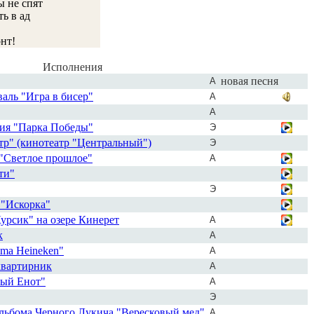
ы не спят
ь в ад
онт!
Исполнения
новая песня
А
валь "Игра в бисер"
А
А
ция "Парка Победы"
Э
тр" (кинотеатр "Центральный")
Э
 "Светлое прошлое"
А
ти"
Э
 "Искорка"
Курсик" на озере Кинерет
А
к
А
ima Heineken"
А
квартирник
А
ный Енот"
А
Э
 альбома Черного Лукича "Вересковый мед"
А