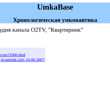
UmkaBase
Хронологическая умконавтика
тудия канала O2TV, "Квартирник"
l.com/11606.html
a-kvartirnik-o2tv-10-06-2007/