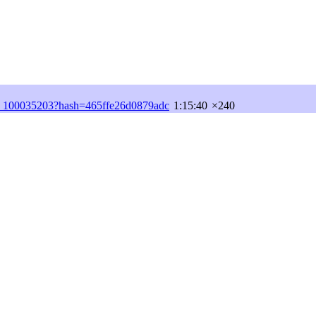
12_100035203?hash=465ffe26d0879adc
1:15:40
×240