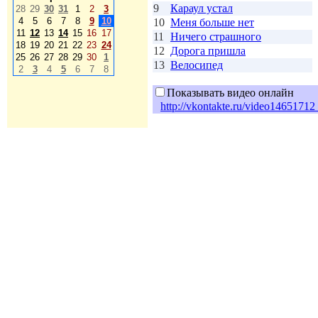
9
Караул устал
28
29
30
31
1
2
3
4
5
6
7
8
9
10
10
Меня больше нет
11
12
13
14
15
16
17
11
Ничего страшного
18
19
20
21
22
23
24
12
Дорога пришла
25
26
27
28
29
30
1
13
Велосипед
2
3
4
5
6
7
8
Показывать видео онлайн
http://vkontakte.ru/video146517