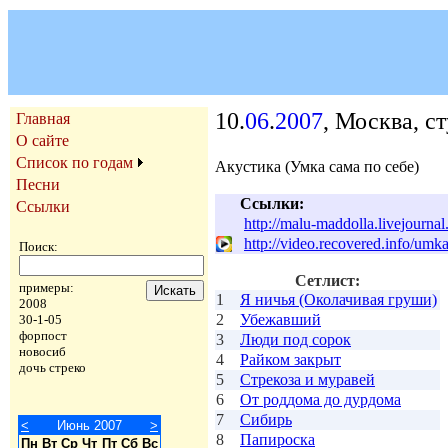
10.
06
.
2007
, Москва, с
Главная
О сайте
Список по годам
Акустика (Умка сама по себе)
Песни
Ссылки:
Ссылки
http://malu-maddolla.livejourna
http://video.recovered.info/umk
Поиск:
Сетлист:
примеры:
1
Я ничья (Околачивая груши)
2008
2
Убежавший
30-1-05
форпост
3
Люди под сорок
новосиб
4
Райком закрыт
дочь стреко
5
Стрекоза и муравей
6
От роддома до дурдома
7
Сибирь
<
Июнь 2007
>
8
Папироска
Пн
Вт
Ср
Чт
Пт
Сб
Вс