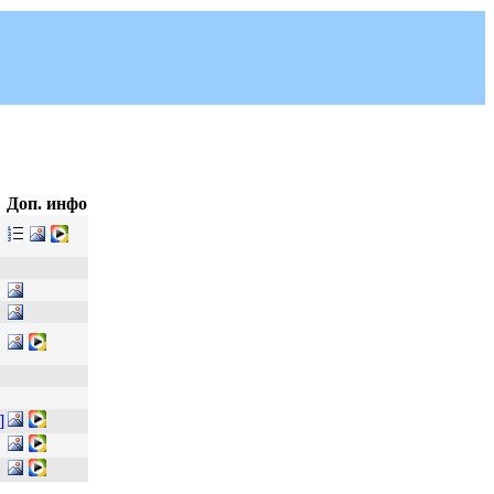
Доп. инфо
]