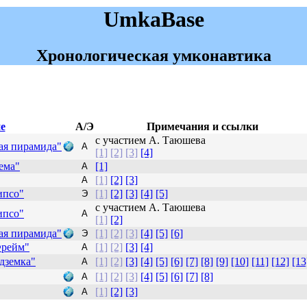
UmkaBase
Хронологическая умконавтика
е
А/Э
Примечания и ссылки
с участием А. Таюшева
ая пирамида"
А
[1]
[2]
[3]
[4]
ема"
[1]
А
[1]
[2]
[3]
А
ипсо"
[1]
[2]
[3]
[4]
[5]
Э
с участием А. Таюшева
ипсо"
А
[1]
[2]
ая пирамида"
[1]
[2]
[3]
[4]
[5]
[6]
Э
Фрейм"
[1]
[2]
[3]
[4]
А
дземка"
[1]
[2]
[3]
[4]
[5]
[6]
[7]
[8]
[9]
[10]
[11]
[12]
[13
А
[1]
[2]
[3]
[4]
[5]
[6]
[7]
[8]
А
[1]
[2]
[3]
А