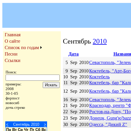
Главная
Сентябрь
2010
О сайте
Список по годам
Дата
Названи
Песни
Ссылки
5
Sep
2010
Севастополь, "Зелен
9
Sep
2010
Коктебель, "Арт-Бог
Поиск:
10
Sep
2010
Коктебель
11
Sep
2010
Коктебель, бар "Кал
примеры:
2008
12
Sep
2010
Коктебель, бар "Кал
30-1-05
форпост
16
Sep
2010
Севастополь, "Зелен
новосиб
21
Sep
2010
Краснодар, центр "
дочь стреко
22
Sep
2010
Ростов-на-Дону, "По
23
Sep
2010
Донецк, Gung'ю'bazz
30
Sep
2010
Одесса, "Дикий Z"
<
Сентябрь 2010
>
Пн
Вт
Ср
Чт
Пт
Сб
Вс