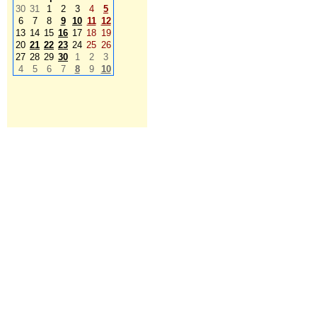
30
31
1
2
3
4
5
6
7
8
9
10
11
12
13
14
15
16
17
18
19
20
21
22
23
24
25
26
27
28
29
30
1
2
3
4
5
6
7
8
9
10