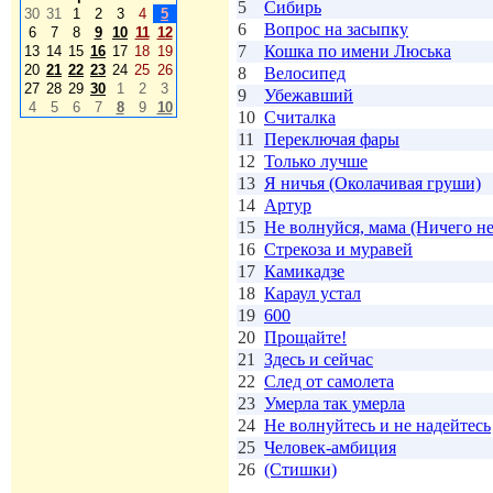
5
Сибирь
30
31
1
2
3
4
5
6
Вопрос на засыпку
6
7
8
9
10
11
12
7
Кошка по имени Люська
13
14
15
16
17
18
19
20
21
22
23
24
25
26
8
Велосипед
27
28
29
30
1
2
3
9
Убежавший
4
5
6
7
8
9
10
10
Считалка
11
Переключая фары
12
Только лучше
13
Я ничья (Околачивая груши)
14
Артур
15
Не волнуйся, мама (Ничего не
16
Стрекоза и муравей
17
Камикадзе
18
Караул устал
19
600
20
Прощайте!
21
Здесь и сейчас
22
След от самолета
23
Умерла так умерла
24
Не волнуйтесь и не надейтесь
25
Человек-амбиция
26
(Стишки)