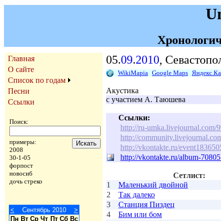
U
Хронологич
05.
09
.
2010
, Севастопо
Главная
О сайте
WikiMapia
Google Maps
Яндекс.К
Список по годам
Акустика
Песни
с участием А. Таюшева
Ссылки
Ссылки:
Поиск:
http://ru-umka.livejournal.com/
http://community.livejournal.c
примеры:
http://vkontakte.ru/event183650
2008
http://vkontakte.ru/album-708
30-1-05
форпост
новосиб
Сетлист:
дочь стреко
1
Маленький двойной
2
Так далеко
3
Станция Пиздец
<
Сентябрь 2010
>
4
Бим или бом
Пн
Вт
Ср
Чт
Пт
Сб
Вс