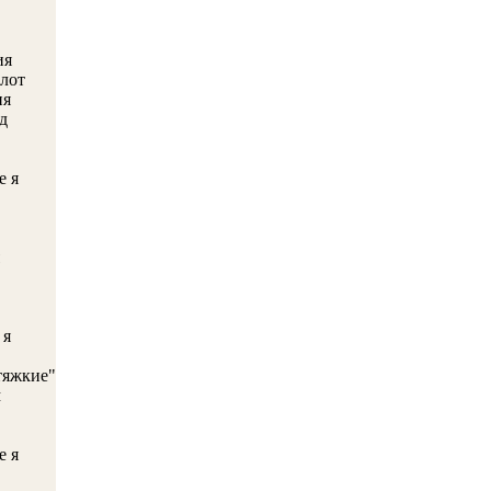
ия
флот
ия
д
е я
 я
тяжкие"
м
е я