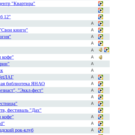
центр "Квартира"
б 12"
А
 "Свои книги"
А
огия"
А
А
А
и кофе"
А
арин"
А
ик
А
 JetЛАГ
А
ная библиотека ЯНАО
А
зиаст", "Эккл-фест"
А
А
естница"
А
тв, фестиваль "Дах"
и кофе"
А
nd"
А
адский рок-клуб
А