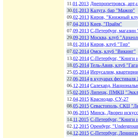
11.
01
.
2013
Днепропетровск, арт-
30.
01
.
2013
Калуга, бар "Мажор"
09.
02
.
2013
Киров, "Книжный клу
07.
04
.
2013
Киев, "Прайм"
07.
09
.
2013
С-Петербург, магазин
29.
09
.
2013
Москва, клуб "Археол
18.
01
.
2014
Киров, клуб "Тир"
07.
02
.
2014
Омск, клуб "Викинг"
13.
02
.
2014
С-Петербург, "Книги 
18.
05
.
2014
Тель-Авив, клуб "Гаг
25.
05
.
2014
Иерусалим, квартирн
22.
06
.
2014
в кулуарах фестиваля
06.
12
.
2014
Салехард, Националь
15.
02
.
2015
Липецк, ПМКЦ "Эккле
12.
04
.
2015
Краснодар, СУ-27
08.
05
.
2015
Севастополь, СКЦ "Л
30.
06
.
2015
Минск, Дворец искусс
14.
11
.
2015
С-Петербург, "Книги 
02.
12
.
2015
Оренбург, "Undergrou
04.
12
.
2015
С-Петербург, Ленингр