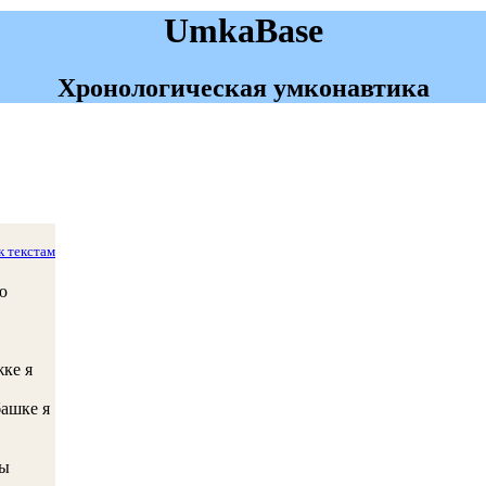
UmkaBase
Хронологическая умконавтика
к текстам
ю
ке я
башке я
вы