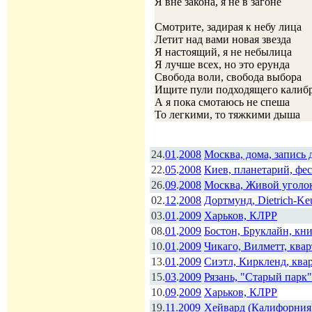
Я вне закона, я не в загоне
Смотрите, задирая к небу лица
Летит над вами новая звезда
Я настоящий, я не небылица
Я лучше всех, но это ерунда
Свобода воли, свобода выбора
Ищите пули подходящего калиб
А я пока смотаюсь не спеша
То легкими, то тяжкими дыша
24.
01
.
2008
Москва, дома, запись
22.
05
.
2008
Киев, планетарий, фе
26.
09
.
2008
Москва, Живой уголо
02.
12
.
2008
Дортмунд, Dietrich-Ke
03.
01
.
2009
Харьков, КЛРР
08.
01
.
2009
Бостон, Бруклайн, кн
10.
01
.
2009
Чикаго, Вилметт, ква
13.
01
.
2009
Сиэтл, Киркленд, ква
15.
03
.
2009
Рязань, "Старый парк"
10.
09
.
2009
Харьков, КЛРР
19.
11
.
2009
Хейвард (Калифорния)