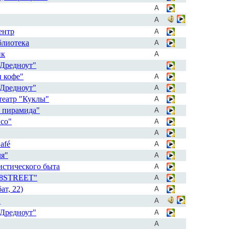
А
А
ентр
А
блиотека
А
ик
А
Дредноут"
и кофе"
А
Дредноут"
А
 театр "Куклы"
А
я пирамида"
А
псо"
А
А
afé
А
ля"
А
истического быта
А
28STREET"
А
ат, 22)
А
"
А
Дредноут"
А
А