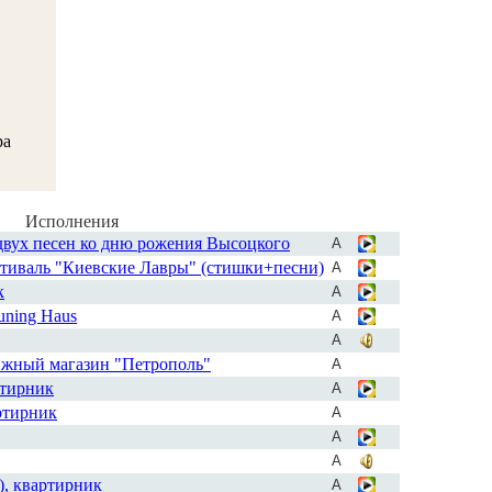
ра
Исполнения
 двух песен ко дню рожения Высоцкого
А
стиваль "Киевские Лавры" (стишки+песни)
А
к
А
uning Haus
А
А
ижный магазин "Петрополь"
А
ртирник
А
ртирник
А
А
А
, квартирник
А