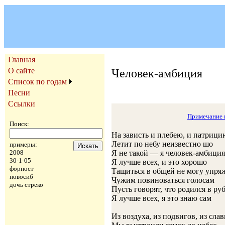
Главная
О сайте
Человек-амбиция
Список по годам
Песни
Ссылки
Примечание 
Поиск:
На зависть и плебею, и патрици
Летит по небу неизвестно шо
примеры:
2008
Я не такой — я человек-амбиция
30-1-05
Я лучше всех, и это хорошо
форпост
Тащиться в общей не могу упряж
новосиб
Чужим повиноваться голосам
дочь стреко
Пусть говорят, что родился в ру
Я лучше всех, я это знаю сам
Из воздуха, из подвигов, из сла