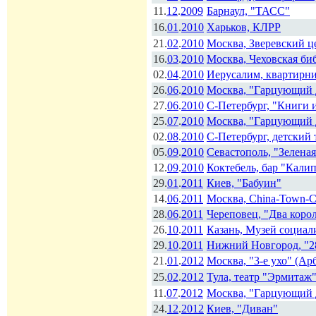
11.
12
.
2009
Барнаул, "ТАСС"
16.
01
.
2010
Харьков, КЛРР
21.
02
.
2010
Москва, Зверевский ц
16.
03
.
2010
Москва, Чеховская би
02.
04
.
2010
Иерусалим, квартирн
26.
06
.
2010
Москва, "Гарцующий 
27.
06
.
2010
С-Петербург, "Книги 
25.
07
.
2010
Москва, "Гарцующий 
02.
08
.
2010
С-Петербург, детский
05.
09
.
2010
Севастополь, "Зелена
12.
09
.
2010
Коктебель, бар "Кали
29.
01
.
2011
Киев, "Бабуин"
14.
06
.
2011
Москва, China-Town-C
28.
06
.
2011
Череповец, "Два коро
26.
10
.
2011
Казань, Музей социал
29.
10
.
2011
Нижний Новгород, "
21.
01
.
2012
Москва, "3-е ухо" (Арб
25.
02
.
2012
Тула, театр "Эрмитаж
11.
07
.
2012
Москва, "Гарцующий 
24.
12
.
2012
Киев, "Диван"