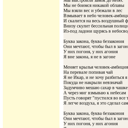
Мы выстроили замок до небес
Мы не боимся никакой облавы
Мы взяли вес и убежали в лес
Взмывает в небо человек-амбиц
И скалится на весь воздушный 
Внизу скулит бессильная полиц
Из-под ладони щурясь в небосво
Буква закона, буква беззакония
Они мечтают, чтобы был в загон
У них погоня, у них агония
Я вне закона, я не в загоне
Меняет крылья человек-амбиция
На перевале попивая чай
Я не Икар, и не хочу разбиться я
Покуда не накрыли невзначай
Задумчиво мешаю сахар в чашке
А через миг взмываю к небесам
Пусть говорят "пустился во все 
Я легче воздуха, я это сделал са
Буква закона, буква беззакония
Они мечтают, чтобы был в загон
У них погоня, у них агония