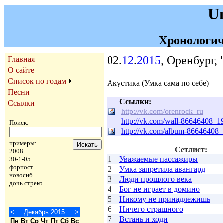
U
Хронологич
02.
12
.
2015
, Оренбург,
Главная
О сайте
Список по годам
Акустика (Умка сама по себе)
Песни
Ссылки:
Ссылки
http://vk.com/orenrock_ru
http://vk.com/wall-86646408_1
Поиск:
http://vk.com/album-86646408
примеры:
Сетлист:
2008
1
Уважаемые пассажиры
30-1-05
форпост
2
Умка запретила авангард
новосиб
3
Люди прошлого века
дочь стреко
4
Бог не играет в домино
5
Никому не принадлежишь
6
Ничего страшного
<
Декабрь 2015
>
7
Встань и ходи
Пн
Вт
Ср
Чт
Пт
Сб
Вс