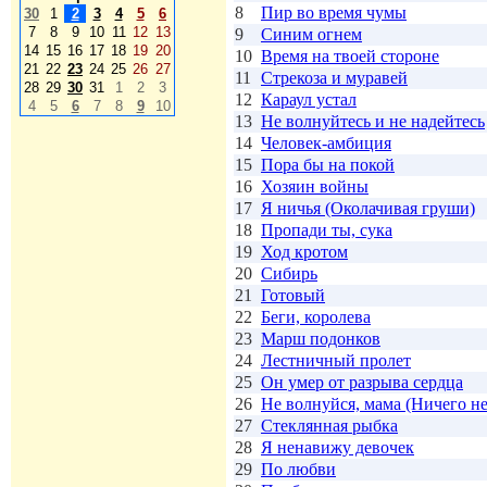
8
Пир во время чумы
30
1
2
3
4
5
6
7
8
9
10
11
12
13
9
Синим огнем
14
15
16
17
18
19
20
10
Время на твоей стороне
21
22
23
24
25
26
27
11
Стрекоза и муравей
28
29
30
31
1
2
3
12
Караул устал
4
5
6
7
8
9
10
13
Не волнуйтесь и не надейтесь
14
Человек-амбиция
15
Пора бы на покой
16
Хозяин войны
17
Я ничья (Околачивая груши)
18
Пропади ты, сука
19
Ход кротом
20
Сибирь
21
Готовый
22
Беги, королева
23
Марш подонков
24
Лестничный пролет
25
Он умер от разрыва сердца
26
Не волнуйся, мама (Ничего не
27
Стеклянная рыбка
28
Я ненавижу девочек
29
По любви