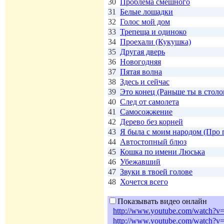
30
Проблема смешного
31
Белые лошадки
32
Голос мой дом
33
Трепеща и одиноко
34
Проехали (Кукушка)
35
Другая дверь
36
Новогодняя
37
Пятая волна
38
Здесь и сейчас
39
Это конец (Раньше ты в стол
40
След от самолета
41
Самосожжение
42
Дерево без корней
43
Я была с моим народом (Про 
44
Автостопный блюз
45
Кошка по имени Люська
46
Убежавший
47
Звуки в твоей голове
48
Хочется всего
Показывать видео онлайн
http://www.youtube.com/watch?
http://www.youtube.com/watch