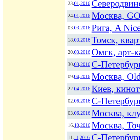
Северодвинс
23.
01
.
2016
Москва, G
24.
01
.
2016
Рига, A Nice
03.
03
.
2016
Томск, ква
18.
03
.
2016
Омск, арт-к
20.
03
.
2016
С-Петербург
30.
03
.
2016
Москва, Ol
09.
04
.
2016
Киев, кинот
22.
04
.
2016
С-Петербур
02.
06
.
2016
Москва, кл
03.
06
.
2016
Москва, То
16.
10
.
2016
С-Петербург
11.
11
.
2016