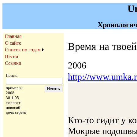
U
Хронологич
Главная
О сайте
Время на твоей
Список по годам
Песни
2006
Ссылки
http://www.umka.r
Поиск:
примеры:
2008
30-1-05
форпост
новосиб
дочь стреко
Кто-то сидит у к
Мокрые подошвы