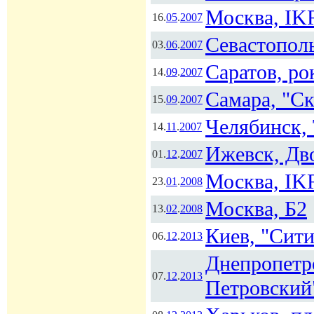
Москва, I
16.
05
.
2007
Севастопол
03.
06
.
2007
Саратов, ро
14.
09
.
2007
Самара, "С
15.
09
.
2007
Челябинск,
14.
11
.
2007
Ижевск, Дв
01.
12
.
2007
Москва, I
23.
01
.
2008
Москва, Б2
13.
02
.
2008
Киев, "Сит
06.
12
.
2013
Днепропетр
07.
12
.
2013
Петровский