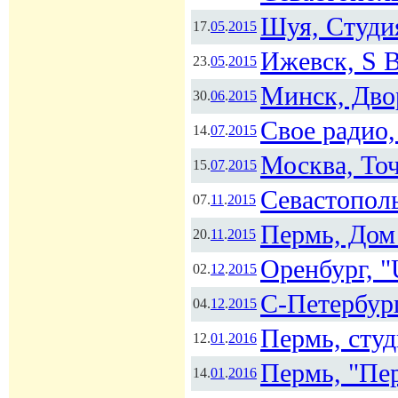
Шуя, Студи
17.
05
.
2015
Ижевск, S B
23.
05
.
2015
Минск, Двор
30.
06
.
2015
Свое радио
14.
07
.
2015
Москва, То
15.
07
.
2015
Севастополь
07.
11
.
2015
Пермь, Дом
20.
11
.
2015
Оренбург, "
02.
12
.
2015
С-Петербур
04.
12
.
2015
Пермь, сту
12.
01
.
2016
Пермь, "Пе
14.
01
.
2016