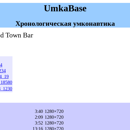
UmkaBase
Хронологическая умконавтика
ld Town Bar
34
234
34_19
_18580
3_1230
3:40
1280×720
2:09
1280×720
3:52
1280×720
13:16
1280×720