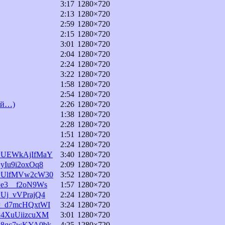
3:17
1280×720
2:13
1280×720
2:59
1280×720
2:15
1280×720
3:01
1280×720
2:04
1280×720
2:24
1280×720
3:22
1280×720
1:58
1280×720
2:54
1280×720
ой…)
2:26
1280×720
1:38
1280×720
2:28
1280×720
1:51
1280×720
2:24
1280×720
?v=UEWkAjIfMaY
3:40
1280×720
=yIu9i2oxOq8
2:09
1280×720
?v=UlfMVw2cW30
3:52
1280×720
v=e3__f2oN9Ws
1:57
1280×720
v=Uj_vVPrajQ4
2:24
1280×720
?v=_d7mcHQxtWI
3:24
1280×720
v=4XuUiizcuXM
3:01
1280×720
?v=8qc7wKYA0bk
4:25
1280×720