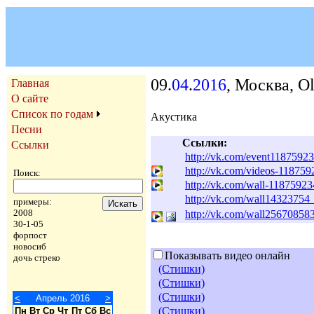
09.
04
.
2016
, Москва, O
Главная
О сайте
Список по годам
Акустика
Песни
Ссылки:
Ссылки
http://vk.com/event1187592
http://vk.com/videos-118759
Поиск:
http://vk.com/wall-1187592
http://vk.com/wall14323754
примеры:
2008
http://vk.com/wall25670858
30-1-05
форпост
новосиб
Показывать видео онлайн
дочь стреко
(Стишки)
(Стишки)
(Стишки)
<
Апрель 2016
>
(Стишки)
Пн
Вт
Ср
Чт
Пт
Сб
Вс