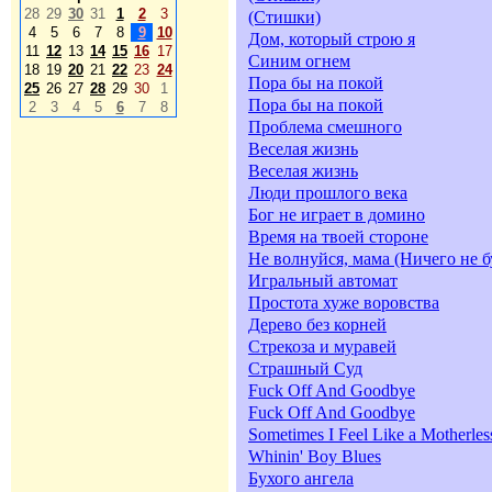
28
29
30
31
1
2
3
(Стишки)
4
5
6
7
8
9
10
Дом, который строю я
11
12
13
14
15
16
17
Синим огнем
18
19
20
21
22
23
24
Пора бы на покой
25
26
27
28
29
30
1
Пора бы на покой
2
3
4
5
6
7
8
Проблема смешного
Веселая жизнь
Веселая жизнь
Люди прошлого века
Бог не играет в домино
Время на твоей стороне
Не волнуйся, мама (Ничего не б
Игральный автомат
Простота хуже воровства
Дерево без корней
Стрекоза и муравей
Страшный Суд
Fuck Off And Goodbye
Fuck Off And Goodbye
Sometimes I Feel Like a Motherles
Whinin' Boy Blues
Бухого ангела