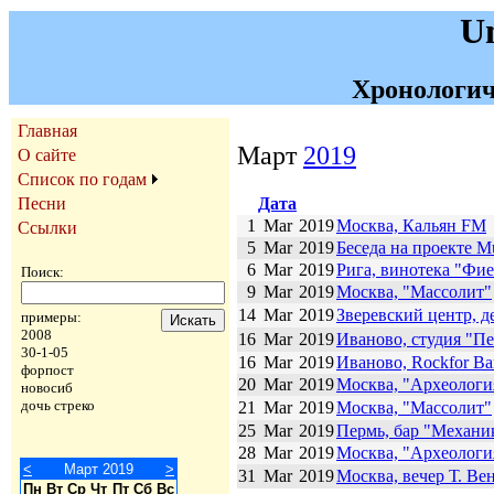
U
Хронологич
Главная
Март
2019
О сайте
Список по годам
Дата
Песни
1
Mar
2019
Москва, Кальян FM
Ссылки
5
Mar
2019
Беседа на проекте M
6
Mar
2019
Рига, винотека "Фие
Поиск:
9
Mar
2019
Москва, "Массолит"
14
Mar
2019
Зверевский центр, 
примеры:
2008
16
Mar
2019
Иваново, студия "Пе
30-1-05
16
Mar
2019
Иваново, Rockfor Ba
форпост
20
Mar
2019
Москва, "Археологи
новосиб
дочь стреко
21
Mar
2019
Москва, "Массолит"
25
Mar
2019
Пермь, бар "Механи
28
Mar
2019
Москва, "Археологи
<
Март 2019
>
31
Mar
2019
Москва, вечер Т. В
Пн
Вт
Ср
Чт
Пт
Сб
Вс