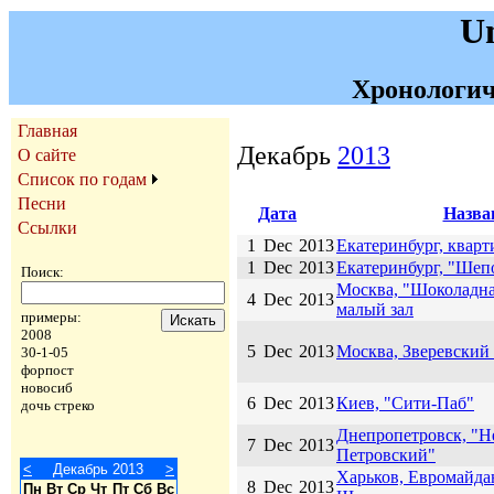
U
Хронологич
Главная
Декабрь
2013
О сайте
Список по годам
Песни
Дата
Назва
Ссылки
1
Dec
2013
Екатеринбург, кварт
1
Dec
2013
Екатеринбург, "Шеп
Поиск:
Москва, "Шоколадна
4
Dec
2013
малый зал
примеры:
2008
5
Dec
2013
Москва, Зверевский
30-1-05
форпост
новосиб
6
Dec
2013
Киев, "Сити-Паб"
дочь стреко
Днепропетровск, "Н
7
Dec
2013
Петровский"
<
Декабрь 2013
>
Харьков, Евромайда
8
Dec
2013
Пн
Вт
Ср
Чт
Пт
Сб
Вс