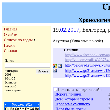
U
Хронологич
19.
02
.
2017
, Белгород,
Главная
О сайте
Список по годам
Акустика (Умка сама по себе)
Песни
Ссылки:
Ссылки
http://www.facebook.com/a
http://vk.com/wall14323754
Поиск:
http://belograd.ru/news/kul
http://www.go31.ru/news/1
примеры:
2008
http://www.go31.ru/news/1
30-1-05
форпост
новосиб
Показывать видео онлайн
дочь стреко
Дорога пришла
3
Дом, который строю я
1
Проблема смешного
2
<
Февраль 2017
>
Пора бы на покой
2
Пн
Вт
Ср
Чт
Пт
Сб
Вс