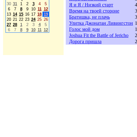
30
31
1
2
3
4
5
Я и Я / Низкий старт
4
6
7
8
9
10
11
12
Время на твоей стороне
3
13
14
15
16
17
18
19
Братишка, не плачь
3
20
21
22
23
24
25
26
Улитка Джонатан Ливингстон
1
27
28
1
2
3
4
5
Голос мой дом
1
6
7
8
9
10
11
12
Joshua Fit the Battle of Jericho
2
Дорога пришла
2