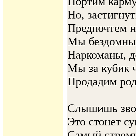
Портим карму
Но, застигну
Предпочтем н
Мы бездомные
Наркоманы, д
Мы за кубик 
Продадим ро
Слышишь зво
Это стонет су
Самый стремн