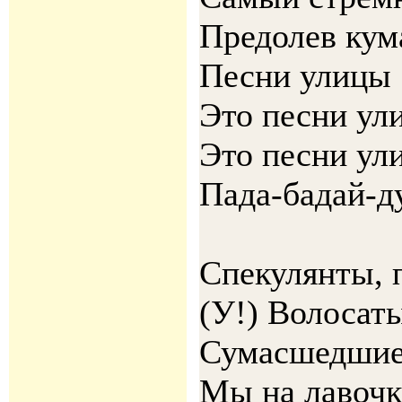
Предолев кум
Песни улицы
Это песни ул
Это песни ул
Пада-бадай-д
Спекулянты, 
(У!) Волосат
Сумасшедшие
Мы на лавочк