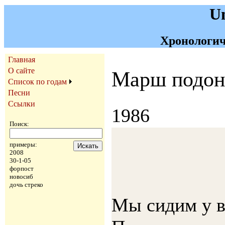
U
Хронологич
Главная
О сайте
Марш подон
Список по годам
Песни
Ссылки
1986
Поиск:
примеры:
2008
30-1-05
форпост
новосиб
дочь стреко
Мы сидим у в