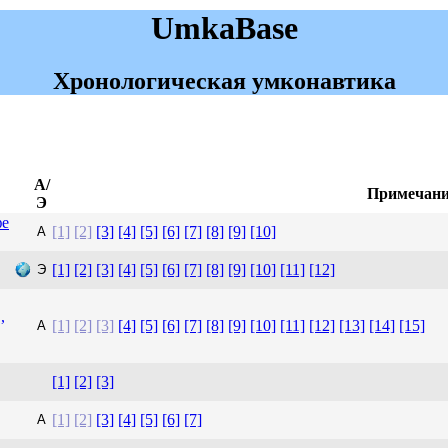
UmkaBase
Хронологическая умконавтика
А/
Примечани
Э
фе
[1]
[2]
[3]
[4]
[5]
[6]
[7]
[8]
[9]
[10]
А
[1]
[2]
[3]
[4]
[5]
[6]
[7]
[8]
[9]
[10]
[11]
[12]
Э
,
[1]
[2]
[3]
[4]
[5]
[6]
[7]
[8]
[9]
[10]
[11]
[12]
[13]
[14]
[15]
А
[1]
[2]
[3]
[1]
[2]
[3]
[4]
[5]
[6]
[7]
А