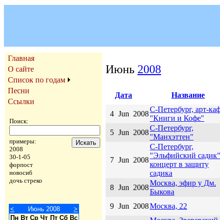
Главная
Июнь
2008
О сайте
Список по годам
Песни
Дата
Название
Ссылки
С-Петербург, арт-ка
4
Jun
2008
"Книги и Кофе"
Поиск:
С-Петербург,
5
Jun
2008
"Манхэттен"
примеры:
С-Петербург,
2008
"Эльфийский садик"
30-1-05
7
Jun
2008
концерт в защиту
форпост
садика
новосиб
дочь стреко
Москва, эфир у Дм.
8
Jun
2008
Быкова
9
Jun
2008
Москва, 22
<
Июнь 2008
>
Пн
Вт
Ср
Чт
Пт
Сб
Вс