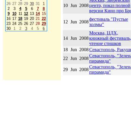
Москва, Зверевский
26
27
28
29
30
31
1
10
Jun
2008
центр, показ полной
2
3
4
5
6
7
8
версии Кино про Бр
9
10
11
12
13
14
15
16
17
18
19
20
21
22
фестиваль "Пустые
12
Jun
2008
23
24
25
26
27
28
29
холмы"
30
1
2
3
4
5
6
Москва, ЦДХ,
14
Jun
2008
книжный фестиваль
чтение стишков
18
Jun
2008
Севастополь, Ракуш
Севастополь, "Зелен
22
Jun
2008
пирамида"
Севастополь, "Зелен
29
Jun
2008
пирамида"