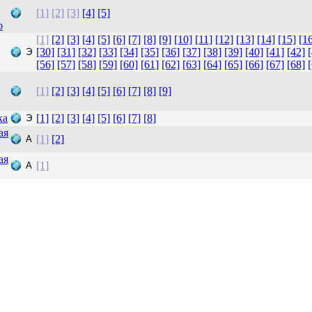
[1]
[2]
[3]
[4]
[5]
о
[1]
[2]
[3]
[4]
[5]
[6]
[7]
[8]
[9]
[10]
[11]
[12]
[13]
[14]
[15]
[1
[30]
[31]
[32]
[33]
[34]
[35]
[36]
[37]
[38]
[39]
[40]
[41]
[42]
Э
[56]
[57]
[58]
[59]
[60]
[61]
[62]
[63]
[64]
[65]
[66]
[67]
[68]
,
[1]
[2]
[3]
[4]
[5]
[6]
[7]
[8]
[9]
ка
[1]
[2]
[3]
[4]
[5]
[6]
[7]
[8]
Э
ая
[1]
[2]
А
ая
[1]
А