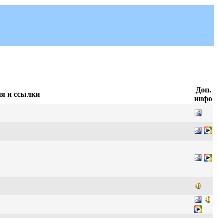
Доп.
я и ссылки
инфо