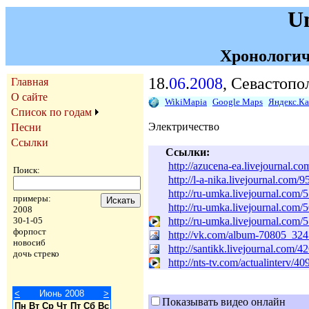
U
Хронологич
18.
06
.
2008
, Севастопо
Главная
О сайте
WikiMapia
Google Maps
Яндекс.К
Список по годам
Электричество
Песни
Ссылки
Ссылки:
http://azucena-ea.livejournal.c
Поиск:
http://l-a-nika.livejournal.com/
http://ru-umka.livejournal.com/
примеры:
http://ru-umka.livejournal.com/
2008
http://ru-umka.livejournal.com/
30-1-05
форпост
http://vk.com/album-70805_32
новосиб
http://santikk.livejournal.com/4
дочь стреко
http://nts-tv.com/actualinterv/
<
Июнь 2008
>
Показывать видео онлайн
Пн
Вт
Ср
Чт
Пт
Сб
Вс