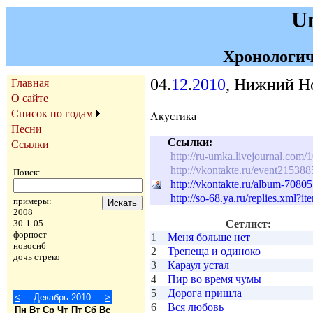
U
Хронологич
04.
12
.
2010
, Нижний Н
Главная
О сайте
Список по годам
Акустика
Песни
Ссылки:
Ссылки
http://ru-umka.livejournal.com
http://vkontakte.ru/event215388
Поиск:
http://vkontakte.ru/album-708
http://so-68.ya.ru/replies.xml?
примеры:
2008
30-1-05
Сетлист:
форпост
1
Меня больше нет
новосиб
2
Трепеща и одиноко
дочь стреко
3
Караул устал
4
Пир во время чумы
5
Дорога пришла
<
Декабрь 2010
>
6
Вся любовь
Пн
Вт
Ср
Чт
Пт
Сб
Вс