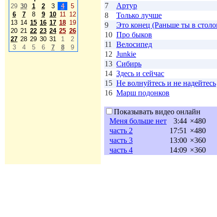
7
Артур
29
30
1
2
3
4
5
6
7
8
9
10
11
12
8
Только лучше
13
14
15
16
17
18
19
9
Это конец (Раньше ты в стол
20
21
22
23
24
25
26
10
Про быков
27
28
29
30
31
1
2
11
Велосипед
3
4
5
6
7
8
9
12
Junkie
13
Сибирь
14
Здесь и сейчас
15
Не волнуйтесь и не надейтесь
16
Марш подонков
Показывать видео онлайн
Меня больше нет
3:44
×480
часть 2
17:51
×480
часть 3
13:00
×360
часть 4
14:09
×360