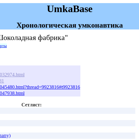
UmkaBase
Хронологическая умконавтика
"Шоколадная фабрика"
арты
/1032974.html
81
m/1045480.html?thread=9923816#t9923816
/1047938.html
Сетлист:
папу)