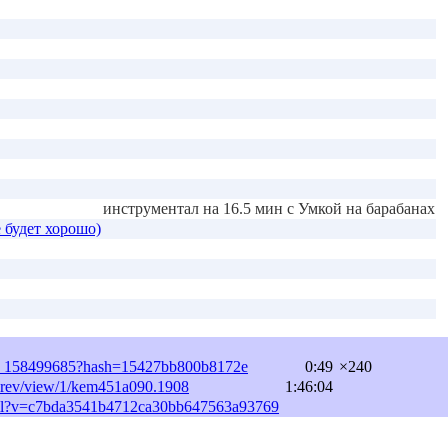
инструментал на 16.5 мин с Умкой на барабанах
 будет хорошо)
754_158499685?hash=15427bb800b8172e
0:49
×240
osyrev/view/1/kem451a090.1908
1:46:04
.html?v=c7bda3541b4712ca30bb647563a93769