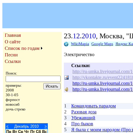
23.
12
.
2010
, Москва, 
Главная
О сайте
WikiMapia
Google Maps
Яндекс.К
Список по годам
Электричество
Песни
Ссылки
Ссылки:
http://ru-umka.livejournal.com
Поиск:
http://vkontakte.ru/event224181
http://ru-umka.livejournal.co
примеры:
http://ru-umka.livejournal.com
2008
30-1-05
форпост
новосиб
1
Командовать парадом
дочь стреко
2
Разовая доза
3
Убежавший
4
Про быков
<
Декабрь 2010
>
5
Я была с моим народом (Про 
Пн
Вт
Ср
Чт
Пт
Сб
Вс