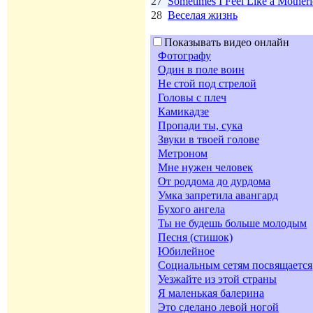
27
Sometimes I Feel Like a Motherl
28
Веселая жизнь
Показывать видео онлайн
Фотографу
Один в поле воин
Не стой под стрелой
Головы с плеч
Камикадзе
Пропади ты, сука
Звуки в твоей голове
Метроном
Мне нужен человек
От роддома до дурдома
Умка запретила авангард
Бухого ангела
Ты не будешь больше молодым
Песня (стишок)
Юбилейное
Социальным сетям посвящается
Уезжайте из этой страны
Я маленькая балерина
Это сделано левой ногой