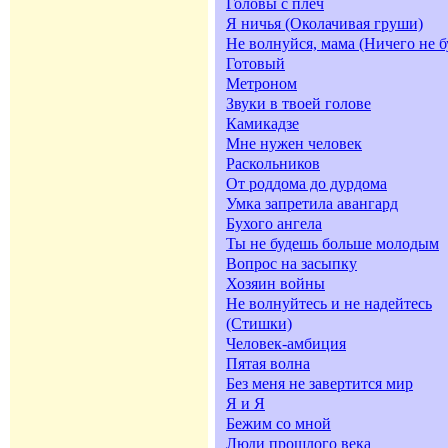
Головы с плеч
Я ничья (Околачивая груши)
Не волнуйся, мама (Ничего не б
Готовый
Метроном
Звуки в твоей голове
Камикадзе
Мне нужен человек
Раскольников
От роддома до дурдома
Умка запретила авангард
Бухого ангела
Ты не будешь больше молодым
Вопрос на засыпку
Хозяин войны
Не волнуйтесь и не надейтесь
(Стишки)
Человек-амбиция
Пятая волна
Без меня не завертится мир
Я и Я
Бежим со мной
Люди прошлого века