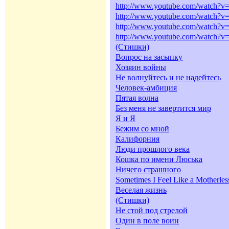
http://www.youtube.com/watch?v
http://www.youtube.com/watch?
http://www.youtube.com/watch?
http://www.youtube.com/watch?
(Стишки)
Вопрос на засыпку
Хозяин войны
Не волнуйтесь и не надейтесь
Человек-амбиция
Пятая волна
Без меня не завертится мир
Я и Я
Бежим со мной
Калифорния
Люди прошлого века
Кошка по имени Люська
Ничего страшного
Sometimes I Feel Like a Motherles
Веселая жизнь
(Стишки)
Не стой под стрелой
Один в поле воин