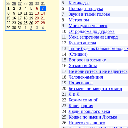
5
Камикадзе
25
26
27
28
29
30
31
6
Пропади ты, сука
1
2
3
4
5
6
7
8
9
10
11
12
13
14
7
Звуки в твоей голове
15
16
17
18
19
20
21
8
Метроном
22
23
24
25
26
27
28
9
Мне нужен человек
29
30
31
1
2
3
4
10
От роддома до дурдома
11
Умка запретила авангард
12
Бухого ангела
13
Ты не будешь больше молоды
14
(Стишки)
15
Вопрос на засыпку
16
Хозяин войны
17
Не волнуйтесь и не надейтесь
18
Человек-амбиция
19
Пятая волна
20
Без меня не завертится мир
21
Я и Я
22
Бежим со мной
23
Калифорния
24
Люди прошлого века
25
Кошка по имени Люська
26
Ничего страшного