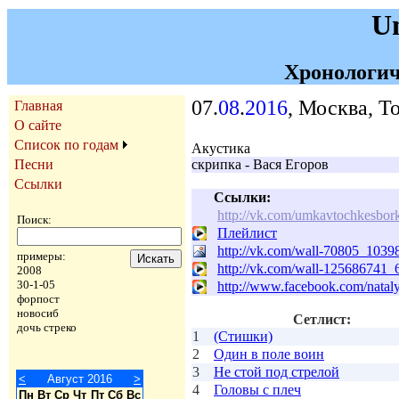
U
Хронологич
07.
08
.
2016
, Москва, Т
Главная
О сайте
Список по годам
Акустика
Песни
скрипка - Вася Егоров
Ссылки
Ссылки:
http://vk.com/umkavtochkesbor
Поиск:
Плейлист
http://vk.com/wall-70805_1039
примеры:
http://vk.com/wall-125686741_
2008
30-1-05
http://www.facebook.com/nata
форпост
новосиб
Сетлист:
дочь стреко
1
(Стишки)
2
Один в поле воин
3
Не стой под стрелой
<
Август 2016
>
4
Головы с плеч
Пн
Вт
Ср
Чт
Пт
Сб
Вс