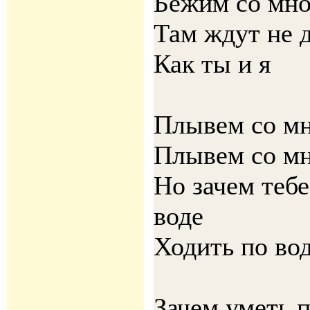
Бежим со мно
Там ждут не д
Как ты и я
Плывем со мно
Плывем со мно
Но зачем тебе
воде
Ходить по во
Зачем уметь п