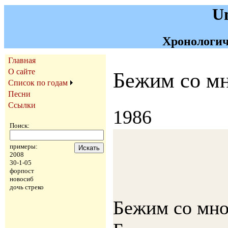
U
Хронологич
Главная
О сайте
Бежим со м
Список по годам
Песни
Ссылки
1986
Поиск:
примеры:
2008
30-1-05
форпост
новосиб
дочь стреко
Бежим со мно