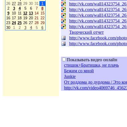
26
27
28
29
30
31
1
http://vk.com/wall14323754_26
2
3
4
5
6
7
8
http://vk.com/wall14323754_26
9
10
11
12
13
14
15
http://vk.com/wall14323754_26
16
17
18
19
20
21
22
http://vk.com/wall14323754_26
23
24
25
26
27
28
29
http://vk.com/wall14323754_26
30
1
2
3
4
5
6
Творческий отчет
http://www.facebook.com/pho
http://www.facebook.com/pho
Показывать видео онлайн
стишок+Братишка, не плачь
Бежим со мной
Junkie
От роддома до дурдома / Это ко
http://vk.com/video4069746_456