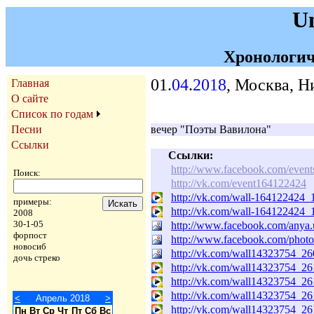
U
Хронологич
01.
04
.
2018
, Москва, Н
Главная
О сайте
Список по годам
Песни
вечер "Поэты Вавилона"
Ссылки
Ссылки:
http://www.facebook.com/even
Поиск:
http://vk.com/event164122424
http://vk.com/wall-164122424_
примеры:
http://vk.com/wall-164122424_
2008
30-1-05
http://www.facebook.com/anya
форпост
http://www.facebook.com/pho
новосиб
http://vk.com/wall14323754_2
дочь стреко
http://vk.com/wall14323754_2
http://vk.com/wall14323754_2
http://vk.com/wall14323754_26
<
Апрель 2018
>
http://vk.com/wall14323754_26
Пн
Вт
Ср
Чт
Пт
Сб
Вс