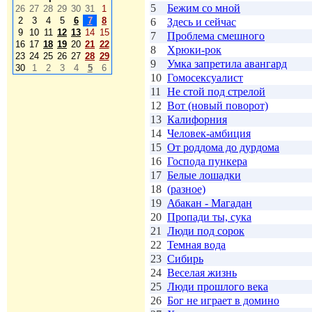
5
Бежим со мной
26
27
28
29
30
31
1
2
3
4
5
6
7
8
6
Здесь и сейчас
9
10
11
12
13
14
15
7
Проблема смешного
16
17
18
19
20
21
22
8
Хрюки-рок
23
24
25
26
27
28
29
9
Умка запретила авангард
30
1
2
3
4
5
6
10
Гомосексуалист
11
Не стой под стрелой
12
Вот (новый поворот)
13
Калифорния
14
Человек-амбиция
15
От роддома до дурдома
16
Господа пункера
17
Белые лошадки
18
(разное)
19
Абакан - Магадан
20
Пропади ты, сука
21
Люди под сорок
22
Темная вода
23
Сибирь
24
Веселая жизнь
25
Люди прошлого века
26
Бог не играет в домино