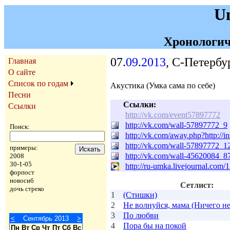
U
Хронологич
07.
09
.
2013
, С-Петербу
Главная
О сайте
Список по годам
Акустика (Умка сама по себе)
Песни
Ссылки:
Ссылки
http://vk.com/event57897772
http://vk.com/wall-57897772_9
Поиск:
http://vk.com/away.php?http:/
http://vk.com/wall-57897772_1
примеры:
http://vk.com/wall-45620084_8
2008
30-1-05
http://ru-umka.livejournal.com
форпост
новосиб
Сетлист:
дочь стреко
1
(Стишки)
2
Не волнуйся, мама (Ничего не
3
По любви
<
Сентябрь 2013
>
4
Пора бы на покой
Пн
Вт
Ср
Чт
Пт
Сб
Вс