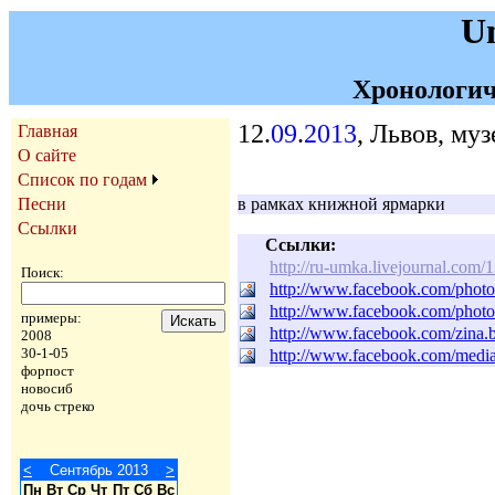
U
Хронологич
12.
09
.
2013
, Львов, му
Главная
О сайте
Список по годам
Песни
в рамках книжной ярмарки
Ссылки
Ссылки:
http://ru-umka.livejournal.com
Поиск:
http://www.facebook.com/phot
http://www.facebook.com/phot
примеры:
http://www.facebook.com/zina
2008
30-1-05
http://www.facebook.com/medi
форпост
новосиб
дочь стреко
<
Сентябрь 2013
>
Пн
Вт
Ср
Чт
Пт
Сб
Вс