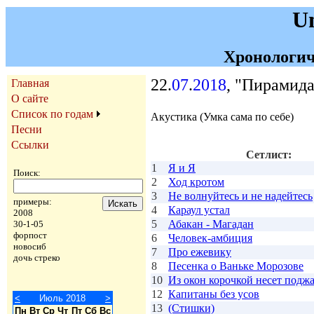
U
Хронологич
22.
07
.
2018
, "Пирамида
Главная
О сайте
Список по годам
Акустика (Умка сама по себе)
Песни
Ссылки
Сетлист:
1
Я и Я
Поиск:
2
Ход кротом
3
Не волнуйтесь и не надейтесь
примеры:
4
Караул устал
2008
5
Абакан - Магадан
30-1-05
форпост
6
Человек-амбиция
новосиб
7
Про ежевику
дочь стреко
8
Песенка о Ваньке Морозове
10
Из окон корочкой несет поджа
12
Капитаны без усов
<
Июль 2018
>
13
(Стишки)
Пн
Вт
Ср
Чт
Пт
Сб
Вс