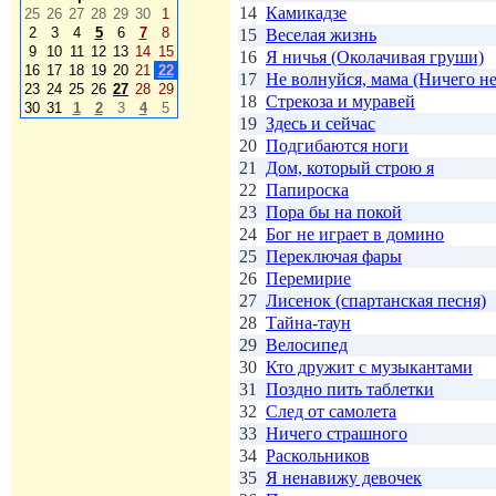
14
Камикадзе
25
26
27
28
29
30
1
2
3
4
5
6
7
8
15
Веселая жизнь
9
10
11
12
13
14
15
16
Я ничья (Околачивая груши)
16
17
18
19
20
21
22
17
Не волнуйся, мама (Ничего не
23
24
25
26
27
28
29
18
Стрекоза и муравей
30
31
1
2
3
4
5
19
Здесь и сейчас
20
Подгибаются ноги
21
Дом, который строю я
22
Папироска
23
Пора бы на покой
24
Бог не играет в домино
25
Переключая фары
26
Перемирие
27
Лисенок (спартанская песня)
28
Тайна-таун
29
Велосипед
30
Кто дружит с музыкантами
31
Поздно пить таблетки
32
След от самолета
33
Ничего страшного
34
Раскольников
35
Я ненавижу девочек