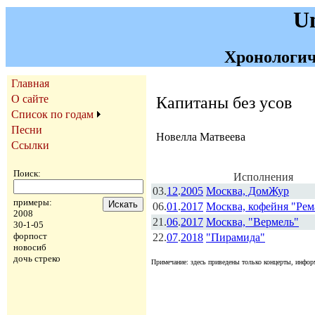
U
Хронологич
Главная
О сайте
Капитаны без усов
Список по годам
Песни
Новелла Матвеева
Ссылки
Поиск:
Исполнения
03.
12
.
2005
Москва, ДомЖур
примеры:
06.
01
.
2017
Москва, кофейня "Рем
2008
21.
06
.
2017
Москва, "Вермель"
30-1-05
форпост
22.
07
.
2018
"Пирамида"
новосиб
дочь стреко
Примечание: здесь приведены только концерты, информ