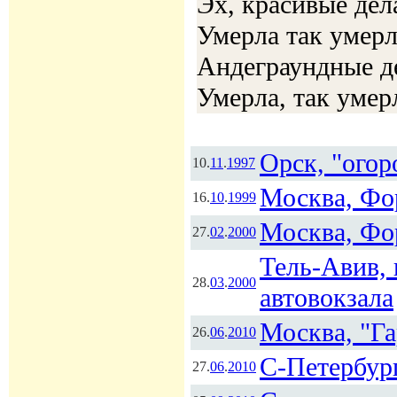
Эх, красивые дел
Умерла так умерл
Андеграундные д
Умерла, так умер
Орск, "огор
10.
11
.
1997
Москва, Фор
16.
10
.
1999
Москва, Фор
27.
02
.
2000
Тель-Авив, 
28.
03
.
2000
автовокзала
Москва, "Г
26.
06
.
2010
С-Петербург
27.
06
.
2010