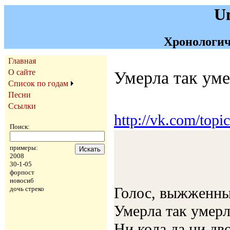
U
Хронологич
Главная
О сайте
Умерла так ум
Список по годам
Песни
Ссылки
http://vk.com/top
Поиск:
примеры:
2008
30-1-05
форпост
новосиб
Голос, выжженный
дочь стреко
Умерла так умерл
Ни кола да ни дв