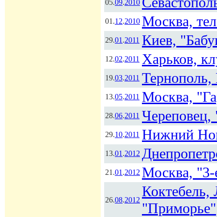
Севастополь
05.
09
.
2010
Москва, тел
01.
12
.
2010
Киев, "Бабу
29.
01
.
2011
Харьков, к
12.
02
.
2011
Тернополь, 
19.
03
.
2011
Москва, "Г
13.
05
.
2011
Череповец, 
28.
06
.
2011
Нижний Нов
29.
10
.
2011
Днепропетр
13.
01
.
2012
Москва, "3-
21.
01
.
2012
Коктебель, 
26.
08
.
2012
"Приморье"