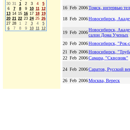
30
31
1
2
3
4
5
16
Feb
2006
Томск, интервью те
6
7
8
9
10
11
12
13
14
15
16
17
18
19
18
Feb
2006
Новосибирск, Акаде
20
21
22
23
24
25
26
27
28
1
2
3
4
5
6
7
8
9
10
11
12
Новосибирск, Акад
19
Feb
2006
салон Дома Ученых
20
Feb
2006
Новосибирск, "Рок-
21
Feb
2006
Новосибирск, "Труб
22
Feb
2006
Самара, "Сквозняк"
24
Feb
2006
Саратов, Русский ве
26
Feb
2006
Москва, Вереск