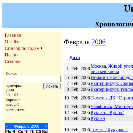
U
Хронологич
Главная
Февраль
2006
О сайте
Список по годам
Песни
Дата
Ссылки
Москва, Живой угол
1
Feb
2006
листьев клена
Поиск:
5
Feb
2006
Нижний Новгород, 
7
Feb
2006
Екатеринбург, Свеза
примеры:
8
Feb
2006
Екатеринбург, теп
2008
30-1-05
10
Feb
2006
Тюмень, ДК "Строите
форпост
новосиб
11
Feb
2006
Челябинск, Мистер 
дочь стреко
12
Feb
2006
Курган, "Кусты"
13
Feb
2006
Курган
<
Февраль 2006
>
16
Feb
2006
Томск, "Кукушка"
Пн
Вт
Ср
Чт
Пт
Сб
Вс