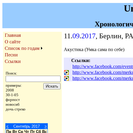
U
Хронологич
11.
09
.
2017
, Берлин, 
Главная
О сайте
Список по годам
Акустика (Умка сама по себе)
Песни
Ссылки:
Ссылки
http://www.facebook.com/even
http://www.facebook.com/merk
Поиск:
http://www.facebook.com/merk
примеры:
2008
30-1-05
форпост
новосиб
дочь стреко
<
Сентябрь 2017
>
Пн
Вт
Ср
Чт
Пт
Сб
Вс