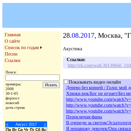
28.
08
.
2017
, Москва, 
Главная
О сайте
Список по годам
Акустика
Песни
Ссылки:
Ссылки
http://vk.com/wall-30139660_31
Поиск:
Показывать видео онлайн
примеры:
Дерево без корней / Голос мой 
2008
Хрюки-рок/Бог не играет/Без ме
30-1-05
форпост
http://www.youtube.com/watch?
новосиб
http://www.youtube.com/watch
дочь стреко
http://www.youtube.com/watch?
Переключая фары
В очереди за светом/Эсхатолог
<
Август 2017
>
Я ненавижу девочек/Она связал
Пн
Вт
Ср
Чт
Пт
Сб
Вс