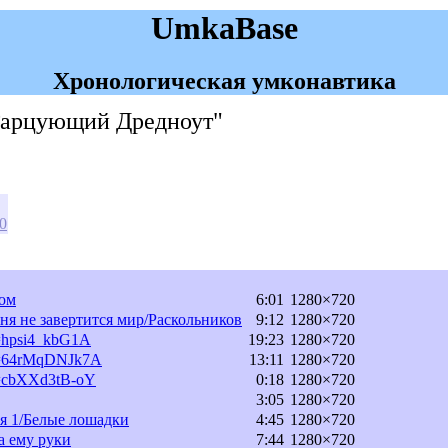
UmkaBase
Хронологическая умконавтика
"Гарцующий Дредноут"
00
дом
6:01
1280×720
ня не завертится мир/Раскольников
9:12
1280×720
v=hpsi4_kbG1A
19:23
1280×720
?v=64rMqDNJk7A
13:11
1280×720
v=cbXXd3tB-oY
0:18
1280×720
3:05
1280×720
ия 1/Белые лошадки
4:45
1280×720
а ему руки
7:44
1280×720