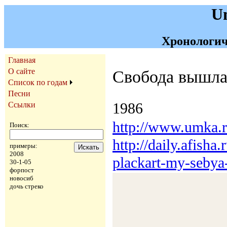
U
Хронологич
Главная
О сайте
Свобода вышла
Список по годам
Песни
1986
Ссылки
http://www.umka.r
Поиск:
http://daily.afisha
примеры:
2008
plackart-my-sebya-
30-1-05
форпост
новосиб
дочь стреко