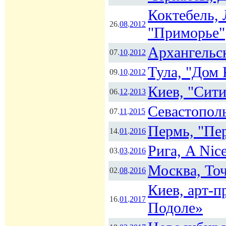
Коктебель, 
26.
08
.
2012
"Приморье"
Архангельск
07.
10
.
2012
Тула, "Дом 
09.
10
.
2012
Киев, "Сит
06.
12
.
2013
Севастополь
07.
11
.
2015
Пермь, "Пе
14.
01
.
2016
Рига, A Nice
03.
03
.
2016
Москва, То
02.
08
.
2016
Киев, арт-п
16.
01
.
2017
Подоле»