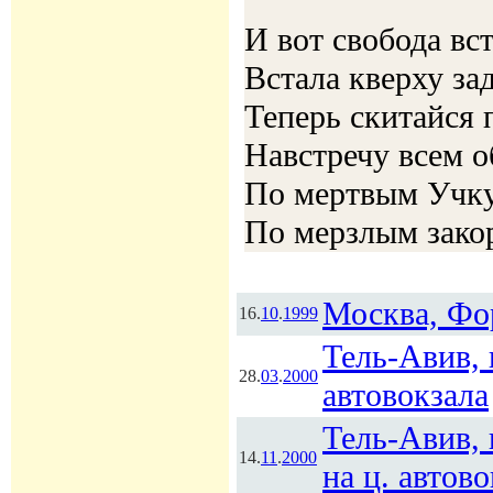
И вот свобода вс
Встала кверху за
Теперь скитайся 
Навстречу всем о
По мертвым Учку
По мерзлым зако
Москва, Фор
16.
10
.
1999
Тель-Авив, 
28.
03
.
2000
автовокзала
Тель-Авив,
14.
11
.
2000
на ц. автов