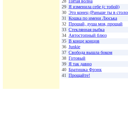
28
Пятая волна
29
Я изменила себе (с тобой)
30
Это конец (Раньше ты в стол
31
Кошка по имени Люська
32
Прощай, душа моя, прощай
33
Стеклянная рыбка
34
Автостопный блюз
35
В конце концов
36
Junkie
37
Свобода вышла боком
38
Готовый
39
Я так давно
40
Братишка Фрэнк
41
Прощайте!