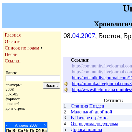
U
Хронологич
08.
04
.
2007
, Бостон, Б
Главная
О сайте
Список по годам
Песни
Ссылки:
Ссылки
http://community.livejournal.co
http://community.livejournal.co
Поиск:
http://bottanik.livejournal.com/
http://ru-umka.livejournal.com/
примеры:
http://www.thefurman.com/file
2008
30-1-05
форпост
Сетлист:
новосиб
1
Станция Пиздец
дочь стреко
2
Маленький двойной
3
В Питере стрёмно
4
От роддома до дурдома
<
Апрель 2007
>
5
Дорога пришла
Пн
Вт
Ср
Чт
Пт
Сб
Вс