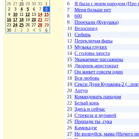
6
Я была с моим народом (Про 
26
27
28
29
30
31
1
2
3
4
5
6
7
8
7
Меня больше нет
9
10
11
12
13
14
15
8
600
16
17
18
19
20
21
22
9
Проехали (Кукушка)
23
24
25
26
27
28
29
10
Велосипед
30
1
2
3
4
5
6
11
Сибирь
12
Переключая фары
13
Музыка глухих
14
С головы хвоста
15
Уважаемые пассажиры
16
Дворник-аристократ
17
Он живет совсем один
18
Вся любовь
19
Секси Дуня Кулакова-2 (...поку
20
Артур
21
Командовать парадом
22
Белый конь
23
Здесь и сейчас
24
Стрекоза и муравей
25
Пропади ты, сука
26
Камикадзе
27
Не волнуйся, мама (Ничего не