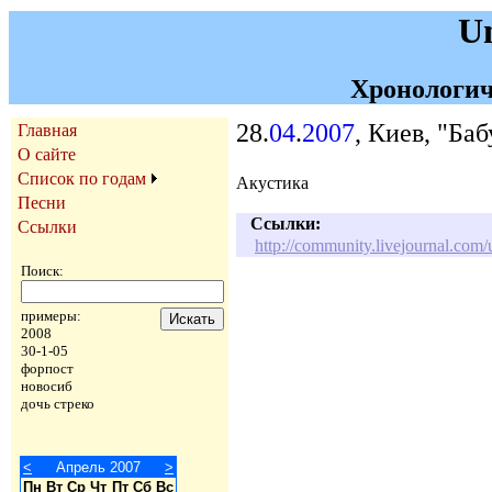
U
Хронологич
28.
04
.
2007
, Киев, "Ба
Главная
О сайте
Список по годам
Акустика
Песни
Ссылки:
Ссылки
http://community.livejournal.com
Поиск:
примеры:
2008
30-1-05
форпост
новосиб
дочь стреко
<
Апрель 2007
>
Пн
Вт
Ср
Чт
Пт
Сб
Вс