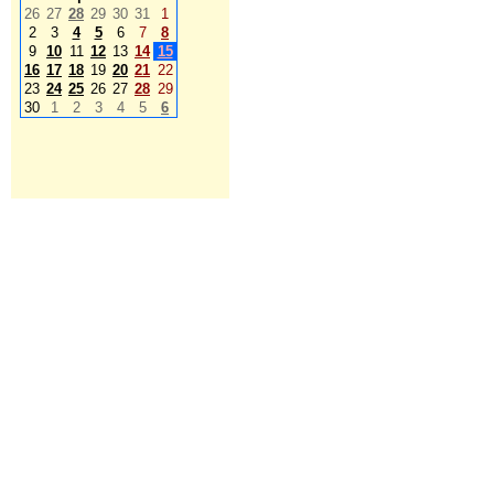
26
27
28
29
30
31
1
2
3
4
5
6
7
8
9
10
11
12
13
14
15
16
17
18
19
20
21
22
23
24
25
26
27
28
29
30
1
2
3
4
5
6