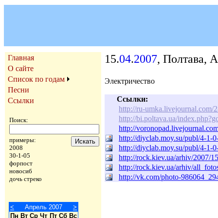
15.
04
.
2007
, Полтава, 
Главная
О сайте
Список по годам
Электричество
Песни
Ссылки:
Ссылки
http://ru-umka.livejournal.com/
http://bi.poltava.ua/index.p
Поиск:
http://voronopad.livejournal.co
http://diyclab.moy.su/publ/4-1-0
примеры:
http://diyclab.moy.su/publ/4-1-
2008
30-1-05
http://rock.kiev.ua/arhiv/2007/1
форпост
http://rock.kiev.ua/arhiv/all_fo
новосиб
http://vk.com/photo-986064_2
дочь стреко
<
Апрель 2007
>
Пн
Вт
Ср
Чт
Пт
Сб
Вс