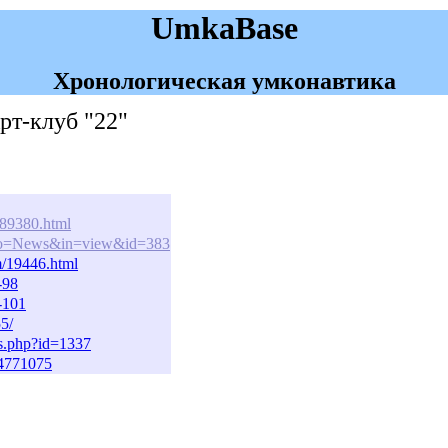
UmkaBase
Хронологическая умконавтика
Арт-клуб "22"
289380.html
hp?go=News&in=view&id=383
m/19446.html
-98
0-101
55/
tos.php?id=1337
94771075