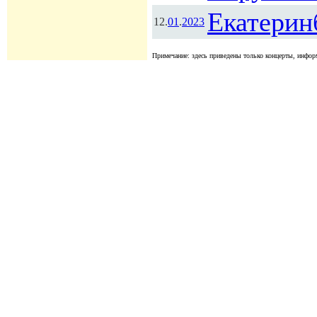
Екатерин
12.
01
.
2023
Примечание: здесь приведены только концерты, информ