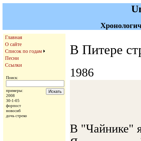
U
Хронологич
Главная
О сайте
В Питере ст
Список по годам
Песни
Ссылки
1986
Поиск:
примеры:
2008
30-1-05
форпост
новосиб
дочь стреко
В "Чайнике" 