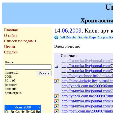
U
Хронологич
14.
06
.
2009
, Киев, арт
Главная
О сайте
WikiMapia
Google Maps
Яндекс.К
Список по годам
Электричество
Песни
Ссылки
Ссылки:
http://ru-umka.livejournal.com/
Поиск:
http://ru-umka.livejournal.com/
http://ru-umka.livejournal.com/
примеры:
http://blog.vechnoe.info/umka-ch
2008
http://dima-ludwig.livejournal.
30-1-05
форпост
http://yanek.com.ua/2009/06/um
новосиб
http://ru-umka.livejournal.com/
дочь стреко
http://yanek.com.ua/2009/07/um
http://ru-umka.livejournal.com/
http://ru-umka.livejournal.com/
<
Июнь 2009
>
http://betv.com.ua/2009/07/umka
Пн
Вт
Ср
Чт
Пт
Сб
Вс