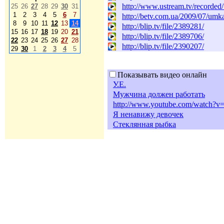
http://www.ustream.tv/recorde
25
26
27
28
29
30
31
1
2
3
4
5
6
7
http://betv.com.ua/2009/07/umka
8
9
10
11
12
13
14
http://blip.tv/file/2389281/
15
16
17
18
19
20
21
http://blip.tv/file/2389706/
22
23
24
25
26
27
28
http://blip.tv/file/2390207/
29
30
1
2
3
4
5
Показывать видео онлайн
У.Е.
Мужчина должен работать
http://www.youtube.com/watch
Я ненавижу девочек
Стеклянная рыбка