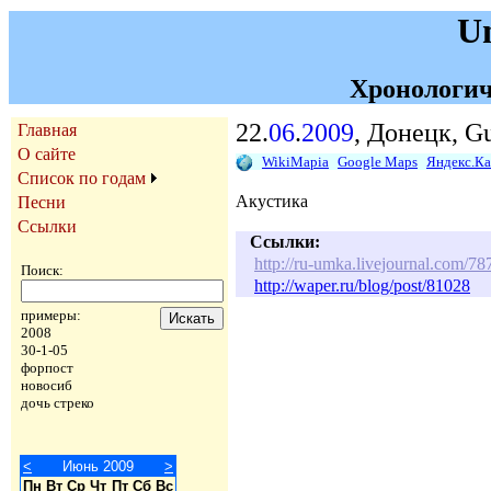
U
Хронологич
22.
06
.
2009
, Донецк, G
Главная
О сайте
WikiMapia
Google Maps
Яндекс.К
Список по годам
Акустика
Песни
Ссылки
Ссылки:
http://ru-umka.livejournal.com/7
Поиск:
http://waper.ru/blog/post/81028
примеры:
2008
30-1-05
форпост
новосиб
дочь стреко
<
Июнь 2009
>
Пн
Вт
Ср
Чт
Пт
Сб
Вс