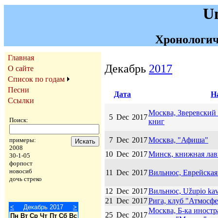
U
Хронологич
Главная
Декабрь
2017
О сайте
Список по годам
Песни
Дата
Н
Ссылки
Москва, Зверевский 
5
Dec
2017
Поиск:
книг
7
Dec
2017
Москва, "Афиша"
примеры:
2008
10
Dec
2017
Минск, книжная лав
30-1-05
форпост
новосиб
11
Dec
2017
Вильнюс, Еврейская
дочь стреко
12
Dec
2017
Вильнюс, Užupio kav
21
Dec
2017
Рига, клуб "Атмосфе
<
Декабрь 2017
>
Москва, Б-ка иностр
25
Dec
2017
Пн
Вт
Ср
Чт
Пт
Сб
Вс