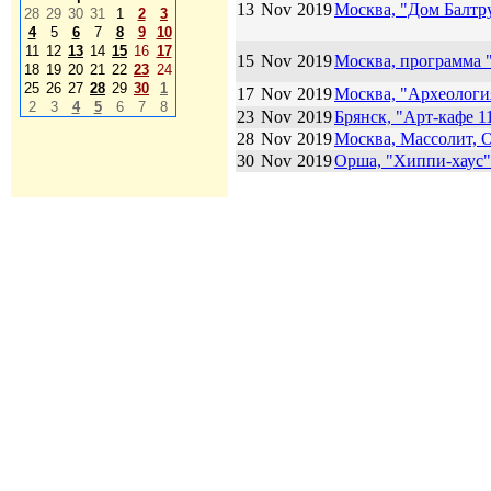
13
Nov
2019
Москва, "Дом Балтр
28
29
30
31
1
2
3
4
5
6
7
8
9
10
11
12
13
14
15
16
17
15
Nov
2019
Москва, программа 
18
19
20
21
22
23
24
25
26
27
28
29
30
1
17
Nov
2019
Москва, "Археологи
2
3
4
5
6
7
8
23
Nov
2019
Брянск, "Арт-кафе 1
28
Nov
2019
Москва, Массолит,
30
Nov
2019
Орша, "Хиппи-хаус"