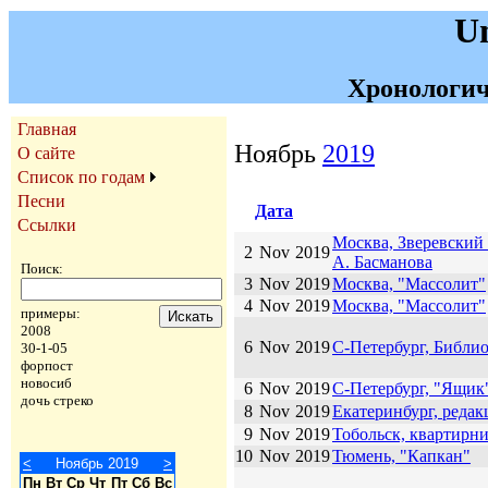
U
Хронологич
Главная
Ноябрь
2019
О сайте
Список по годам
Песни
Дата
Ссылки
Москва, Зверевский
2
Nov
2019
А. Басманова
Поиск:
3
Nov
2019
Москва, "Массолит"
4
Nov
2019
Москва, "Массолит"
примеры:
2008
6
Nov
2019
С-Петербург, Библи
30-1-05
форпост
новосиб
6
Nov
2019
С-Петербург, "Ящик
дочь стреко
8
Nov
2019
Екатеринбург, редак
9
Nov
2019
Тобольск, квартирн
10
Nov
2019
Тюмень, "Капкан"
<
Ноябрь 2019
>
Пн
Вт
Ср
Чт
Пт
Сб
Вс