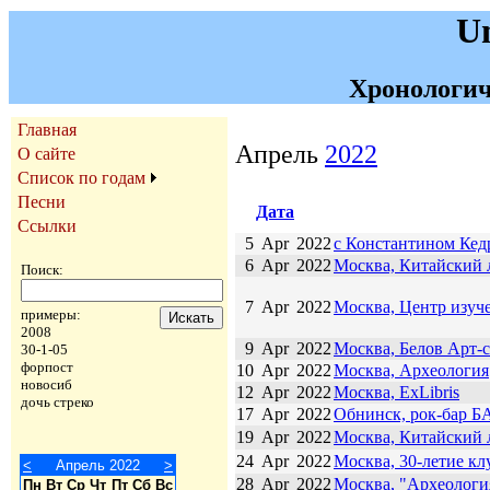
U
Хронологич
Главная
Апрель
2022
О сайте
Список по годам
Песни
Дата
Ссылки
5
Apr
2022
с Константином Ке
6
Apr
2022
Москва, Китайский 
Поиск:
7
Apr
2022
Москва, Центр изуче
примеры:
2008
9
Apr
2022
Москва, Белов Арт-
30-1-05
форпост
10
Apr
2022
Москва, Археология
новосиб
12
Apr
2022
Москва, ExLibris
дочь стреко
17
Apr
2022
Обнинск, рок-бар 
19
Apr
2022
Москва, Китайский 
24
Apr
2022
Москва, 30-летие кл
<
Апрель 2022
>
28
Apr
2022
Москва, "Археологи
Пн
Вт
Ср
Чт
Пт
Сб
Вс