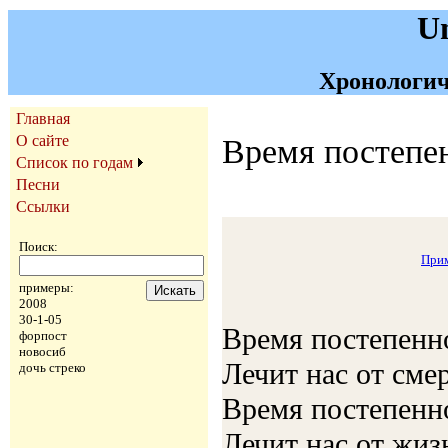
U
Хронологич
Главная
О сайте
Время постепе
Список по годам
Песни
Ссылки
Поиск:
Прим
примеры:
2008
30-1-05
Время постепенн
форпост
новосиб
Лечит нас от сме
дочь стреко
Время постепенн
Лечит нас от жиз